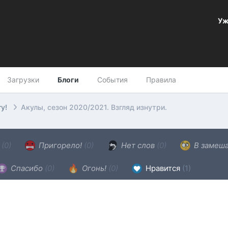
Уж
Загрузки
Блоги
События
Правила
ry!
Акулы, сезон 2020/2021. Взгляд изнутри.
н
(0)
Пригорело!
(0)
Нет слов
(0)
В замеш
Спасибо
(0)
Огонь!
(0)
Нравится
(1)