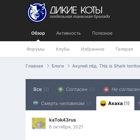
Обзор
Активность
Полезное
Форумы
Клубы
Избранное
Галерея
Главная
Блоги
Акулий лёд. This is Shark territo
Все
(2)
Согласен
(0)
Не согласе
Смерть человекам
(0)
Ахаха
(1)
kaTok43rus
6 октября, 2021