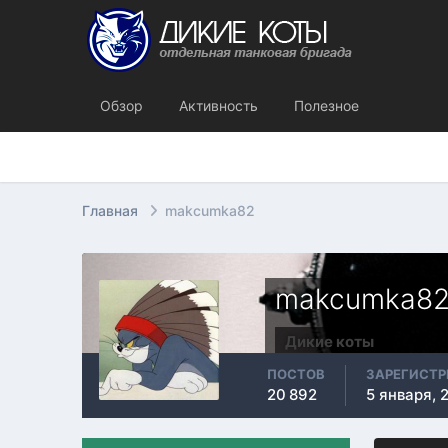
Обзор
Активность
Полезное
Главная
makcumka82
makcumka8
Дикие коты
ПОСТОВ
ЗАРЕГИСТ
20 892
5 января, 