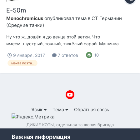
E-50m
Monochromicus
опубликовал тема в
СТ Германии
(Средние танки)
Ну что ж..дошёл я до венца этой ветки. Что
имеем..шустрый, точный, тяжёлый сарай. Машинка
весьма подвижная..хорошо разгоняется, уверенно
9 января, 2017
7 ответов
10
держит 55-56 км/ч по прямой на средних грунтах.
мечта поэта..
Вращается на месте на мой взгляд даже несколько
избыточно резво. Отличная скорость вращения башни.
Хороша...
Язык
Тема
Обратная связь
ДИКИЕ КОТЫ, отдельная танковая бригада
Powered by Invision Community
Важная информация