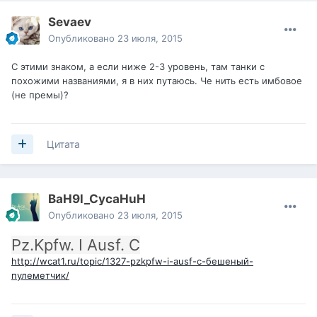
Sevaev
Опубликовано
23 июля, 2015
С этими знаком, а если ниже 2-3 уровень, там танки с
похожими названиями, я в них путаюсь. Че нить есть имбовое
(не премы)?
Цитата
BaH9l_CycaHuH
Опубликовано
23 июля, 2015
Pz.Kpfw. I Ausf. C
http://wcat1.ru/topic/1327-pzkpfw-i-ausf-c-бешеный-
пулеметчик/