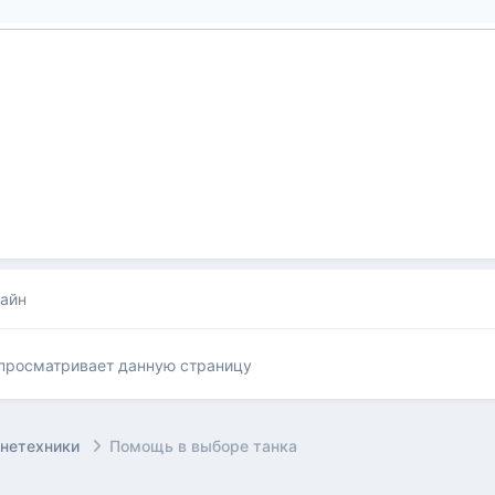
лайн
 просматривает данную страницу
онетехники
Помощь в выборе танка