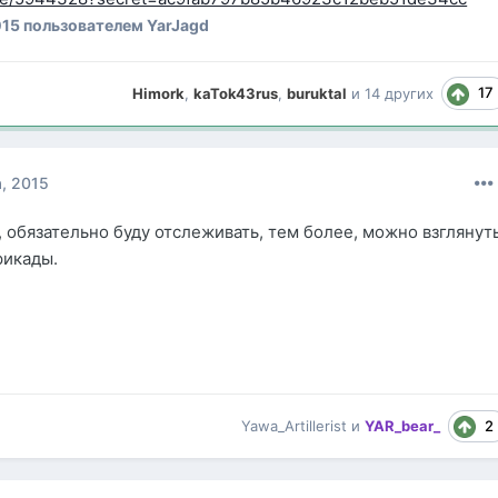
015
пользователем YarJagd
17
Himork
,
kaTok43rus
,
buruktal
и
14 других
а, 2015
, обязательно буду отслеживать, тем более, можно взглянут
рикады.
2
Yawa_Artillerist
и
YAR_bear_