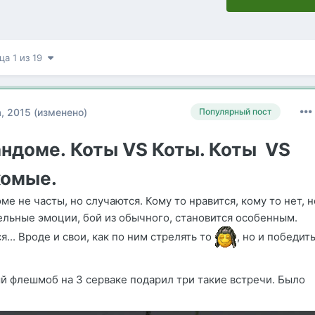
ца 1 из 19
а, 2015
(изменено)
Популярный пост
андоме. Коты VS Коты. Коты
VS
комые.
ме не часты, но случаются. Кому то нравится, кому то нет, н
тельные эмоции, бой из обычного, становится особенным.
... Вроде и свои, как по ним стрелять то
, но и победит
 флешмоб на 3 серваке подарил три такие встречи. Было