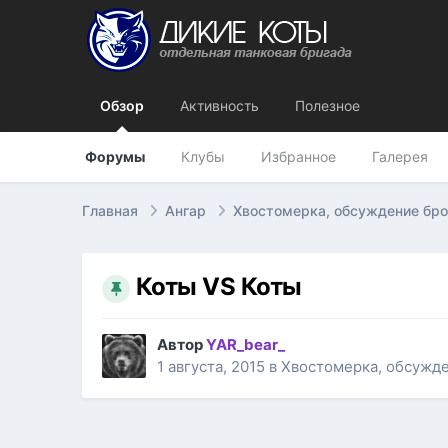
Обзор
Активность
Полезное
Форумы
Клубы
Избранное
Галерея
Главная
Ангар
Хвостомерка, обсуждение бр
Коты VS Коты
Автор
YAR_bear_
1 августа, 2015
в
Хвостомерка, обсужд