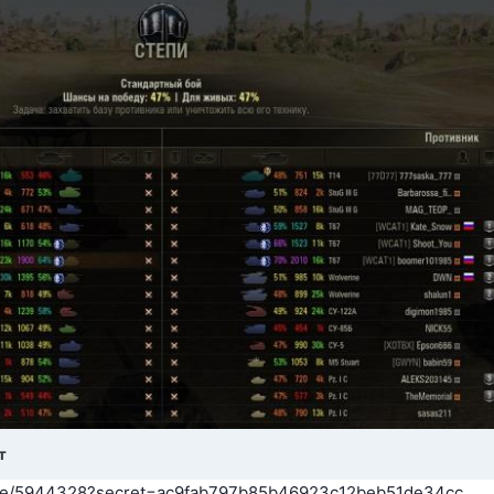
т
/site/5944328?secret=ac9fab797b85b46923c12beb51de34cc