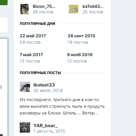
Bizon_751824
kaTok43rus
26 постов
25 постов
ПОПУЛЯРНЫЕ ДНИ
22 май 2017
28 сент 2015
59 постов
19 постов
7 май 2017
9 нояб 2016
15 постов
12 постов
ПОПУЛЯРНЫЕ ПОСТЫ
Iboleet33
о
20 июля, 2018
Из последнего: третьего дни в кои-то
ь
веки выкатил стряхнуть пыль и продуть
ресиверы на Блохе. Штиль.... Ветер...
YAR_bear_
1 августа, 2015