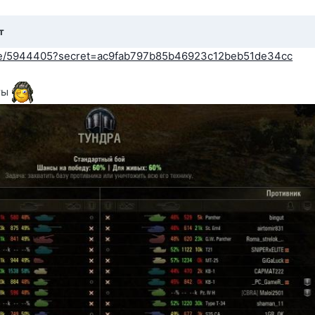
т
/site/5944405?secret=ac9fab797b85b46923c12beb51de34cc
ты