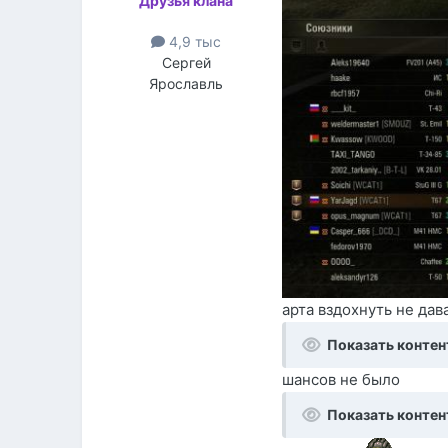
Друзья клана
4,9 тыс
Сергей
Ярославль
арта вздохнуть не дав
Показать контен
шансов не было
Показать контен