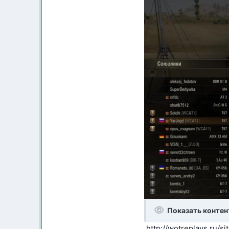
Показать контен
http://wotreplays.ru