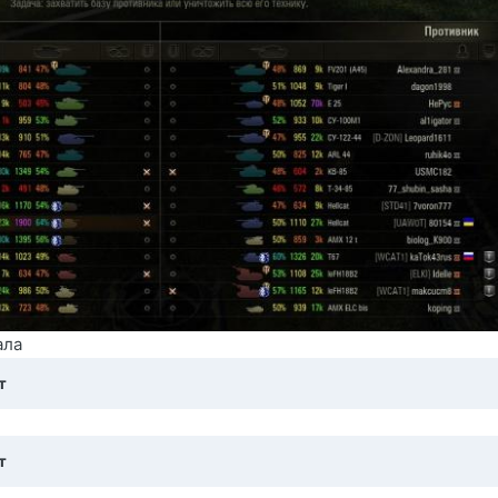
ала
т
т