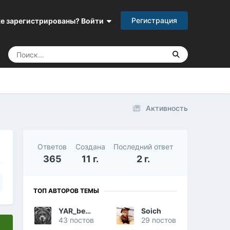
Регистрация
е зарегистрированы? Войти
Активность
Ответов
Создана
Последний ответ
365
11 г.
2 г.
ТОП АВТОРОВ ТЕМЫ
YAR_bear_
Soich
43 постов
29 постов