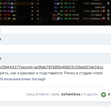
т
т
/site/5944437?secret=ac9fab797b85b46923c12beb51de34cc
еть, как я раковал и подставился. Репку в студию плиз!
15
пользователем YarJagd
9
Yawa_Artillerist
,
Idelle
,
kaTok43rus
и
6 других