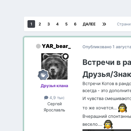
1
2
3
4
5
6
ДАЛЕЕ
Страни
YAR_bear_
Опубликовано
1 август
Встречи в р
Друзья/Зна
Встречи Котов в рандо
Друзья клана
всегда - это дополни
4,9 тыс
И чувства смешиваются
Сергей
то же хочется...
Ярославль
Вчерашний спонтанный
весело....