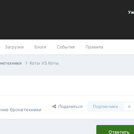
Уж
Загрузки
Блоги
События
Правила
онетехники
Коты VS Коты
Поделиться
Подписчики
0
ение бронетехники
Ответить