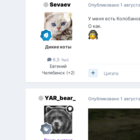
Sevaev
Опубликовано
1 август
У меня есть Колобанов
О как.
Дикие коты
6,5 тыс
Евгений
Челябинск (+2)
Цитата
YAR_bear_
Опубликовано
1 август