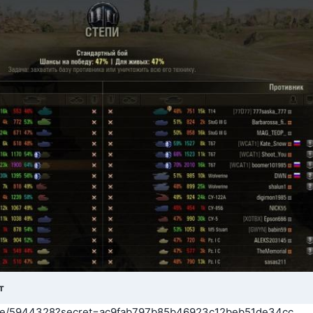
т
/site/5944328?secret=ac9fab797b85b46923c12beb51de34cc