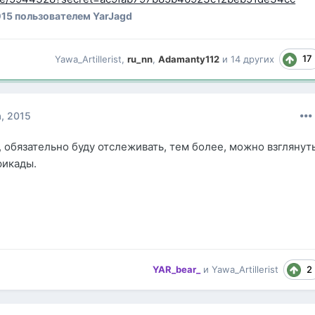
015
пользователем YarJagd
17
Yawa_Artillerist
,
ru_nn
,
Adamanty112
и
14 других
а, 2015
, обязательно буду отслеживать, тем более, можно взглянут
рикады.
2
YAR_bear_
и
Yawa_Artillerist