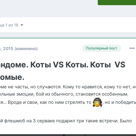
ца 1 из 19
а, 2015
(изменено)
Популярный пост
андоме. Коты VS Коты. Коты
VS
комые.
ме не часты, но случаются. Кому то нравится, кому то нет, н
тельные эмоции, бой из обычного, становится особенным.
... Вроде и свои, как по ним стрелять то
, но и победит
 флешмоб на 3 серваке подарил три такие встречи. Было