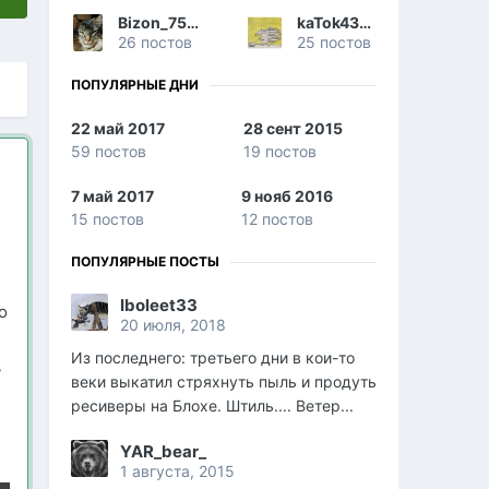
Bizon_751824
kaTok43rus
26 постов
25 постов
ПОПУЛЯРНЫЕ ДНИ
22 май 2017
28 сент 2015
59 постов
19 постов
7 май 2017
9 нояб 2016
15 постов
12 постов
ПОПУЛЯРНЫЕ ПОСТЫ
Iboleet33
о
20 июля, 2018
Из последнего: третьего дни в кои-то
ь
веки выкатил стряхнуть пыль и продуть
ресиверы на Блохе. Штиль.... Ветер...
YAR_bear_
1 августа, 2015