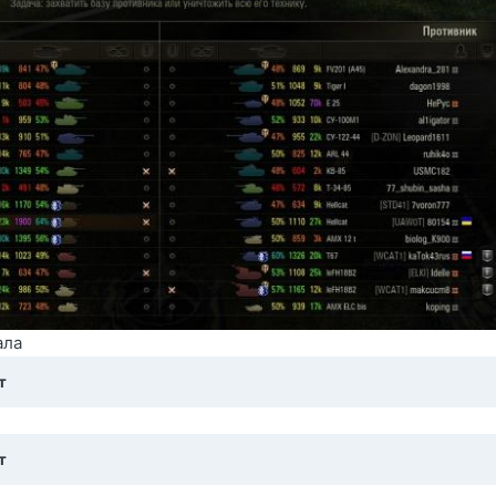
ала
т
т