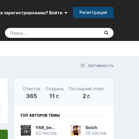
Регистрация
е зарегистрированы? Войти
Активность
Ответов
Создана
Последний ответ
365
11 г.
2 г.
ТОП АВТОРОВ ТЕМЫ
YAR_bear_
Soich
43 постов
29 постов