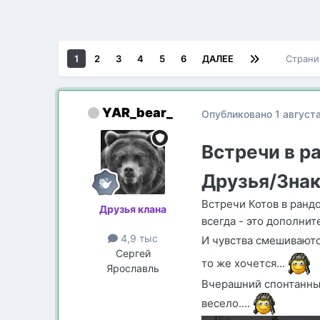
1
2
3
4
5
6
ДАЛЕЕ
Страни
YAR_bear_
Опубликовано
1 август
Встречи в р
Друзья/Зна
Встречи Котов в рандо
Друзья клана
всегда - это дополни
4,9 тыс
И чувства смешиваются
Сергей
то же хочется...
Ярославль
Вчерашний спонтанный
весело....