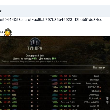
т
/site/5944405?secret=ac9fab797b85b46923c12beb51de34cc
ты