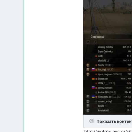
Показать контен
http://wotreplays.ru