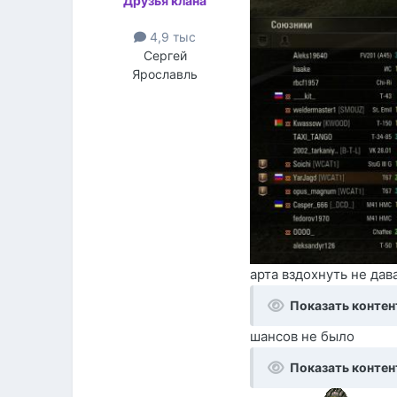
Друзья клана
4,9 тыс
Сергей
Ярославль
арта вздохнуть не дав
Показать контен
шансов не было
Показать контен