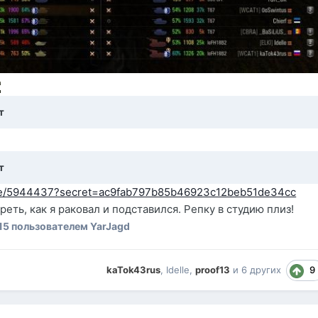
т
т
/site/5944437?secret=ac9fab797b85b46923c12beb51de34cc
еть, как я раковал и подставился. Репку в студию плиз!
15
пользователем YarJagd
9
kaTok43rus
,
Idelle
,
proof13
и
6 других