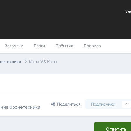
Уж
Загрузки
Блоги
События
Правила
онетехники
Коты VS Коты
Поделиться
Подписчики
0
ение бронетехники
Ответить