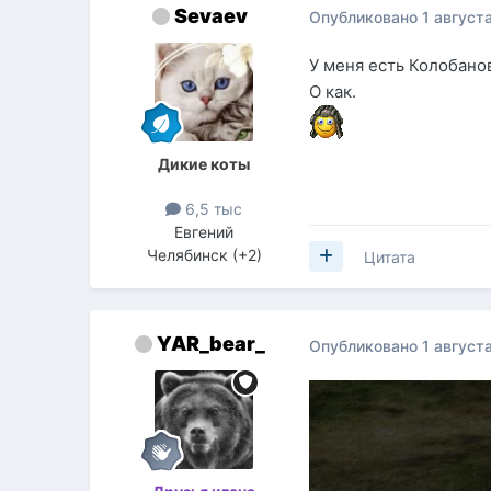
Sevaev
Опубликовано
1 август
У меня есть Колобанов
О как.
Дикие коты
6,5 тыс
Евгений
Челябинск (+2)
Цитата
YAR_bear_
Опубликовано
1 август