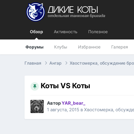
Обзор
Активность
Полезное
Форумы
Клубы
Избранное
Галерея
Главная
Ангар
Хвостомерка, обсуждение бр
Коты VS Коты
Автор
YAR_bear_
1 августа, 2015
в
Хвостомерка, обсужд