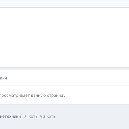
лайн
 просматривает данную страницу
онетехники
Коты VS Коты