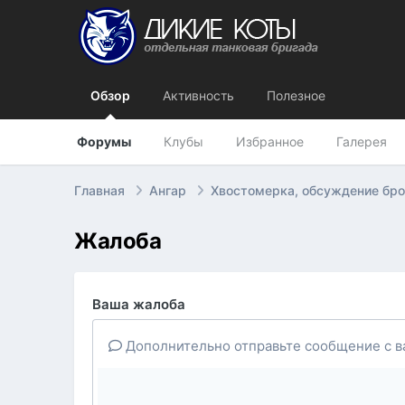
Обзор
Активность
Полезное
Форумы
Клубы
Избранное
Галерея
Главная
Ангар
Хвостомерка, обсуждение бр
Жалоба
Ваша жалоба
Дополнительно отправьте сообщение с в