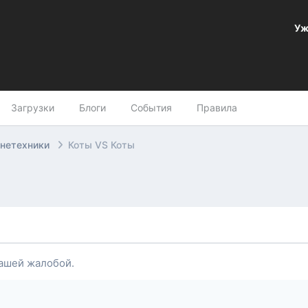
Уж
Загрузки
Блоги
События
Правила
онетехники
Коты VS Коты
ашей жалобой.