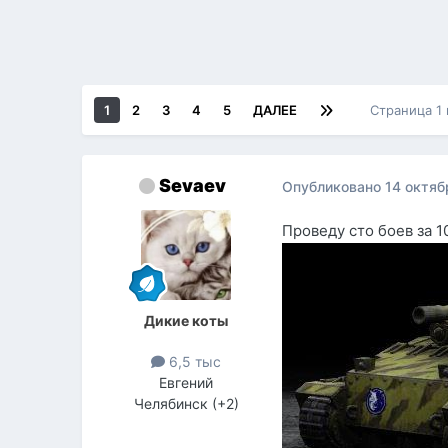
1
2
3
4
5
ДАЛЕЕ
Страница 1
Sevaev
Опубликовано
14 октяб
Проведу сто боев за 1
Дикие коты
6,5 тыс
Евгений
Челябинск (+2)