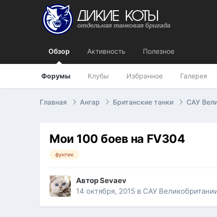
Обзор
Активность
Полезное
Форумы
Клубы
Избранное
Галерея
Главная
Ангар
Британские танки
САУ Вел
Мои 100 боев на FV304
фунтик
Автор
Sevaev
14 октября, 2015
в
САУ Великобритани