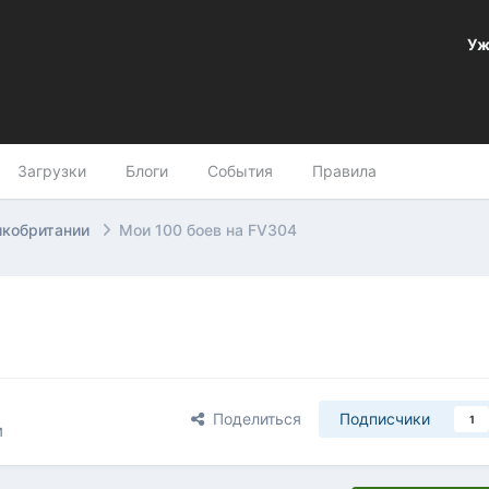
Уж
Загрузки
Блоги
События
Правила
икобритании
Мои 100 боев на FV304
Поделиться
Подписчики
1
и