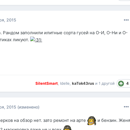
ря, 2015
. Рандом заполнили илитные сорта гусей на О-И, О-Ни и О-
тиках ликуют.
4
SilentSmart
,
Idelle
,
kaTok43rus
и
1 другой
ря, 2015
(изменено)
перков на обзор нет. зато ремонт на арте
и бензин. Жен
р? маскировка даже не у всех