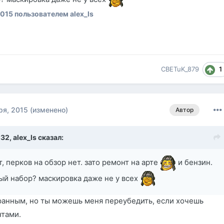
2015
пользователем alex_ls
1
CBETuK_879
ря, 2015
(изменено)
Автор
:32,
alex_ls
сказал:
т, перков на обзор нет. зато ремонт на арте
и бензин.
ый набор? маскировка даже не у всех
ранным, но ты можешь меня переубедить, если хочешь
тами.