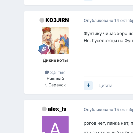
K03JIRN
Опубликовано
14 октяб
Фунтику чичас хорошо
Но. Гуселожцы на Фун
Дикие коты
3,5 тыс
Николай
г. Саранск
Цитата
alex_ls
Опубликовано
15 октяб
рогов нет, пайка нет, 
что за странный набо