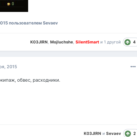
2015
пользователем Sevaev
4
K03JIRN
,
Mojluchshe
,
SilentSmart
и
1 другой
ря, 2015
экипаж, обвес, расходники.
2
K03JIRN
и
Sevaev