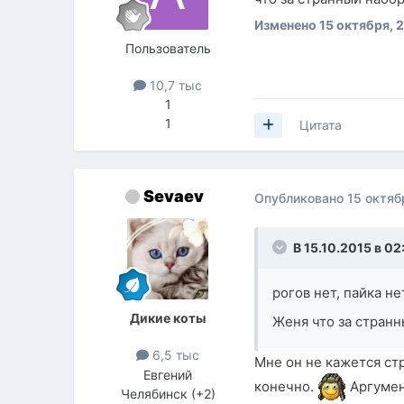
Изменено
15 октября, 
Пользователь
10,7 тыс
1
1
Цитата
Sevaev
Опубликовано
15 октяб
В 15.10.2015 в 02
рогов нет, пайка не
Дикие коты
Женя что за странн
6,5 тыс
Мне он не кажется ст
Евгений
конечно.
Аргумен
Челябинск (+2)