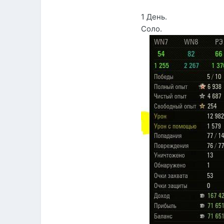
1 День.
Соло.