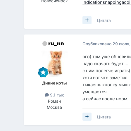
Новосибирск
indicationsnappingaddi
Цитата
ru_nn
Опубликовано
29 июля,
ого) там уже обновил
надо скачать будет....
с ним полегче играть)
хотя вот что заметил..
Дикие коты
тыкаешь кнопку мышки
умещается..
9,1 тыс
а сейчас вроде норм..
Роман
Москва
Цитата