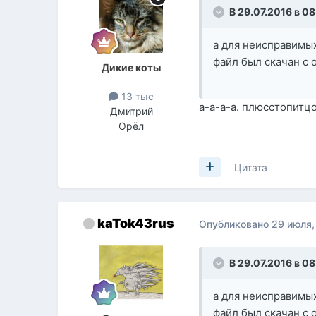
В 29.07.2016 в 0
а для неисправимы
файл был скачан с 
Дикие коты
13 тыс
а-а-а-а. плюсстопитц
Дмитрий
Орёл
Цитата
kaTok43rus
Опубликовано
29 июля,
В 29.07.2016 в 0
а для неисправимы
файл был скачан с 