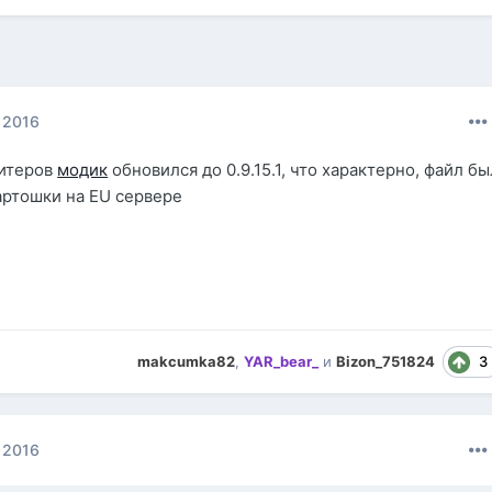
 2016
читеров
модик
обновился до 0.9.15.1, что характерно, файл бы
картошки на EU сервере
3
makcumka82
,
YAR_bear_
и
Bizon_751824
 2016