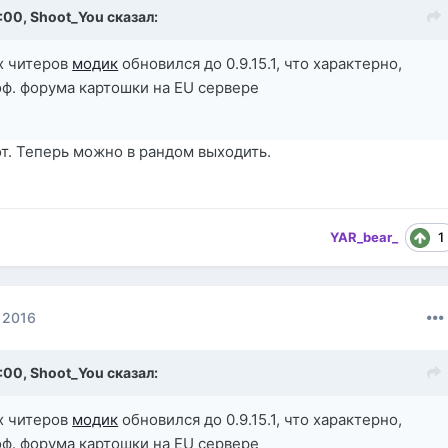
8:00,
Shoot_You
сказал:
х читеров
модик
обновился до 0.9.15.1, что характерно,
оф. форума картошки на EU сервере
от. Теперь можно в рандом выходить.
1
YAR_bear_
 2016
8:00,
Shoot_You
сказал:
х читеров
модик
обновился до 0.9.15.1, что характерно,
оф. форума картошки на EU сервере