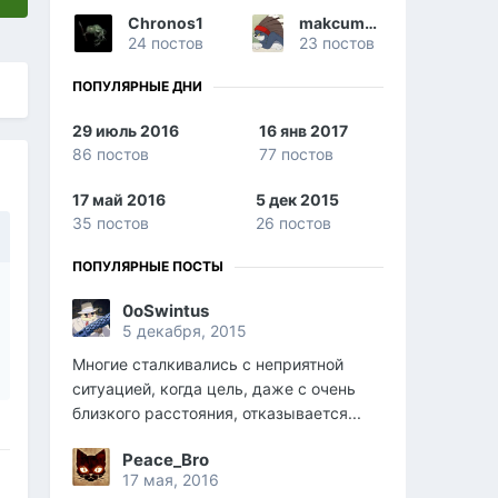
Chronos1
makcumka82
24 постов
23 постов
ПОПУЛЯРНЫЕ ДНИ
29 июль 2016
16 янв 2017
86 постов
77 постов
17 май 2016
5 дек 2015
35 постов
26 постов
ПОПУЛЯРНЫЕ ПОСТЫ
0oSwintus
5 декабря, 2015
Многие сталкивались с неприятной
ситуацией, когда цель, даже с очень
близкого расстояния, отказывается...
Peace_Bro
17 мая, 2016