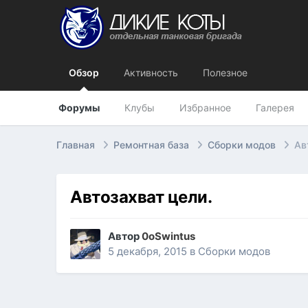
Обзор
Активность
Полезное
Форумы
Клубы
Избранное
Галерея
Главная
Ремонтная база
Сборки модов
Ав
Автозахват цели.
Автор
0oSwintus
5 декабря, 2015
в
Сборки модов