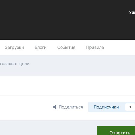
Уж
Загрузки
Блоги
События
Правила
тозахват цели.
Поделиться
Подписчики
1
Ответить