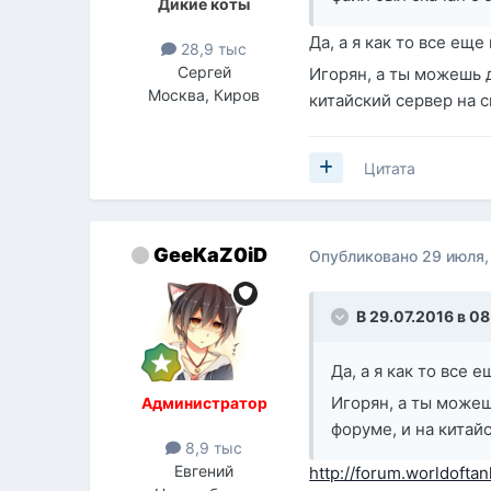
Дикие коты
Да, а я как то все ещ
28,9 тыс
Сергей
Игорян, а ты можешь д
Москва, Киров
китайский сервер на 
Цитата
GeeKaZ0iD
Опубликовано
29 июля,
В 29.07.2016 в 08
Да, а я как то все 
Игорян, а ты можеш
Администратор
форуме, и на китай
8,9 тыс
Евгений
http://forum.worldofta