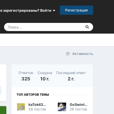
Регистрация
е зарегистрированы? Войти
Активность
Ответов
Создана
Последний ответ
325
10 г.
2 г.
ТОП АВТОРОВ ТЕМЫ
kaTok43rus
0oSwintus
58 постов
28 постов