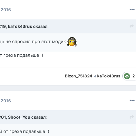
 2016
:19,
kaTok43rus
сказал:
еще не спросил про этот модик
т греха подальше ,)
2
Bizon_751824
и
kaTok43rus
 2016
:01,
Shoot_You
сказал:
 от греха подальше ,)