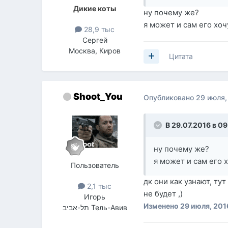
Дикие коты
ну почему же?
я может и сам его хоч
28,9 тыс
Сергей
Москва, Киров
Цитата
Shoot_You
Опубликовано
29 июля,
В 29.07.2016 в 09
ну почему же?
я может и сам его 
Пользователь
дк они как узнают, тут
2,1 тыс
не будет ,)
Игорь
Изменено
29 июля, 201
תל-אביב Тель-Авив