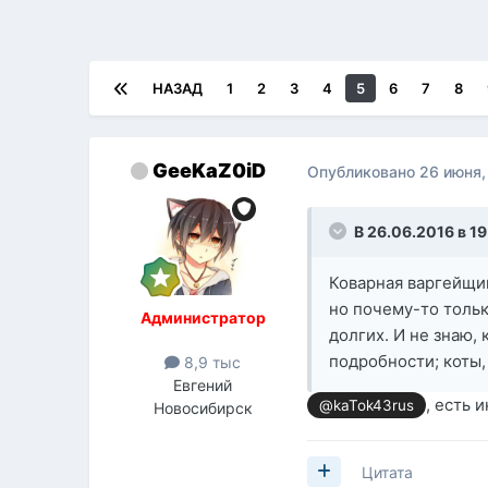
НАЗАД
1
2
3
4
5
6
7
8
GeeKaZ0iD
Опубликовано
26 июня,
В 26.06.2016 в 19
Коварная варгейщи
но почему-то толь
Администратор
долгих. И не знаю,
подробности; коты,
8,9 тыс
Евгений
, есть 
@kaTok43rus
Новосибирск
Цитата