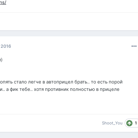
ns/
 2016
и)
 опять стало легче в автоприцел брать.. то есть порой
.. а фик тебе.. хотя противник полностью в прицеле
1
Shoot_You