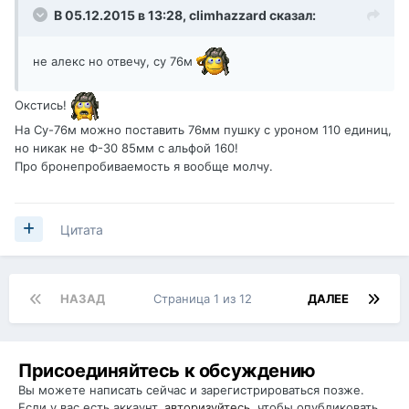
В 05.12.2015 в 13:28,
climhazzard
сказал:
не алекс но отвечу, су 76м
Окстись!
На Су-76м можно поставить 76мм пушку с уроном 110 единиц,
но никак не Ф-30 85мм с альфой 160!
Про бронепробиваемость я вообще молчу.
Цитата
НАЗАД
Страница 1 из 12
ДАЛЕЕ
Присоединяйтесь к обсуждению
Вы можете написать сейчас и зарегистрироваться позже.
Если у вас есть аккаунт,
авторизуйтесь
, чтобы опубликовать