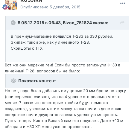
K03JIRN
Опубликовано
5 декабря, 2015
В 05.12.2015 в 06:43,
Bizon_751824
сказал:
В премиум-магазине
появился
Т-28Э за 330 рублей.
Экипаж такой же, как у линейного Т-28.
Скришоты с ТТХ
Вот же они мерзкие геи! Если бы просто запихнули Ф-30 в
линейный Т-28, вопросов бы не было:
Показать контент
Но нет, надо было добавить ему целых 20 мм брони по кругу
(они серьезно считают, что на 4 уровне это реально что-то
меняет? разве что некоторые тройки будут немного
озадачены), увеличить этим массу танка почти в двое и как
следствие почти двукратно зарезать удельную мощность.
Пусть теперь Киктор Вислый сам его покупает. Даже +10 м
обзора и и +30 ХП меня уже не привлекают.