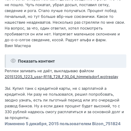
не пошло. Чуть покатал, убрал досыл, поставил сетку,
сведение и рога. Стало лучше получаться. Процент побед
печальный, но тут больше вбр-ные союзнички. Какое то
нашествие неадекватов. Несколько раз стреляли по мне свои.
На вопрос, за что, один ответил, хотел посмотреть
пробивается он или нет. Напрягает маленькое склонение и
до-о-о-олгое сведение, косой. Радует альфа и фарм.
Взял Мастера
Показать контент
Реплеи заливать не даёт, выкладываю файлом
20151205_1223_ussr-R118_T28_F30_04_himmelsdorf.wotreplay
ЗЫ. Купил танк с кредитной карты, не с зарплатной а
кредитной. Ни разу не пользовался, решил попробовать,
заодно узнать, есть ли льготный период или это очередной
развод банков. Ну а если даже процент будет высокий, то с
330 рублей надеюсь смогу расплатиться и за основной долг и
за проценты.
Изменено
5 декабря, 2015
пользователем Bizon_751824