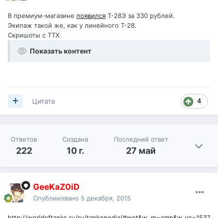
В премиум-магазине
появился
Т-28Э за 330 рублей.
Экипаж такой же, как у линейного Т-28.
Скришоты с ТТХ
Показать контент
4
Цитата
Ответов
Создана
Последний ответ
222
10 г.
27 май
GeeKaZ0iD
Опубликовано
5 декабря, 2015
http://worldoftanks.ru/ru/tankopedia/#wot&w_m=cmp&w_vc=1537