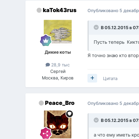
kaTok43rus
Опубликовано
5 декабр
В 05.12.2015 в 07
Пусть теперь Кикто
Дикие коты
Я точно знаю кто вто
28,9 тыс
Сергей
Москва, Киров
Цитата
Peace_Bro
Опубликовано
5 декабр
В 05.12.2015 в 07
а что ему иметь к