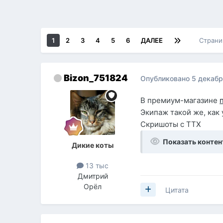
1
2
3
4
5
6
ДАЛЕЕ
Страни
Bizon_751824
Опубликовано
5 декабр
В премиум-магазине
Экипаж такой же, как 
Скришоты с ТТХ
Показать контен
Дикие коты
13 тыс
Дмитрий
Орёл
Цитата