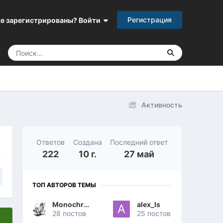
Регистрация
е зарегистрированы? Войти
Активность
Ответов
Создана
Последний ответ
222
10 г.
27 май
ТОП АВТОРОВ ТЕМЫ
Monochromicus
alex_ls
28 постов
25 постов