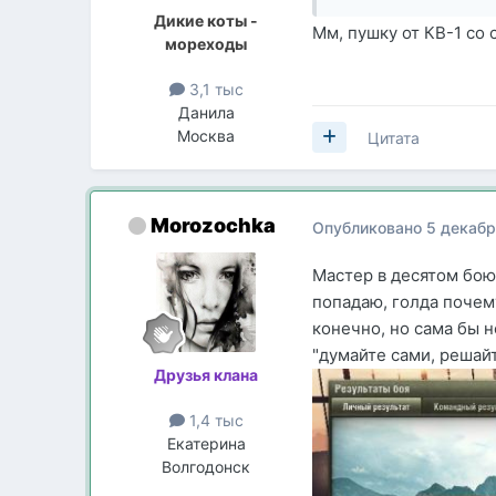
Дикие коты -
Мм, пушку от КВ-1 со
мореходы
3,1 тыс
Данила
Москва
Цитата
Morozochka
Опубликовано
5 декабр
Мастер в десятом бою
попадаю, голда почем
конечно, но сама бы н
"думайте сами, решайт
Друзья клана
1,4 тыс
Екатерина
Волгодонск