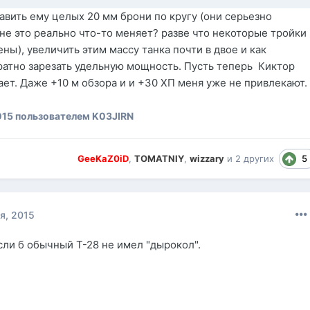
авить ему целых 20 мм брони по кругу (они серьезно
вне это реально что-то меняет? разве что некоторые тройки
ны), увеличить этим массу танка почти в двое и как
ратно зарезать удельную мощность. Пусть теперь Киктор
ает. Даже +10 м обзора и и +30 ХП меня уже не привлекают.
015
пользователем K03JIRN
5
GeeKaZ0iD
,
TOMATNIY
,
wizzary
и
2 других
я, 2015
сли б обычный Т-28 не имел "дырокол".