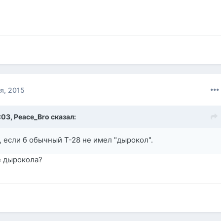
я, 2015
:03,
Peace_Bro
сказал:
 если б обычный Т-28 не имел "дырокол".
е дырокола?