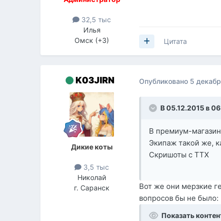
32,5 тыс
Илья
Омск (+3)
Цитата
K03JIRN
Опубликовано
5 декабр
В 05.12.2015 в 06
В премиум-магази
Экипаж такой же, к
Дикие коты
Скришоты с ТТХ
3,5 тыс
Николай
Вот же они мерзкие ге
г. Саранск
вопросов бы не было:
Показать контен