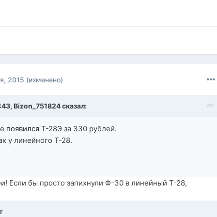
я, 2015
(изменено)
:43,
Bizon_751824
сказал:
не
появился
Т-28Э за 330 рублей.
ак у линейного Т-28.
и! Если бы просто запихнули Ф-30 в линейный Т-28,
т