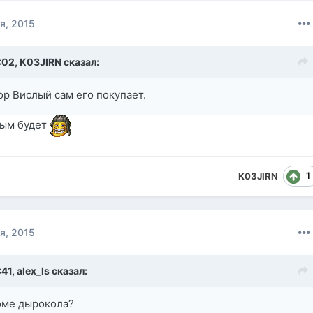
я, 2015
:02,
K03JIRN
сказал:
р Вислый сам его покупает.
рым будет
1
K03JIRN
я, 2015
:41,
alex_ls
сказал:
роме дырокола?