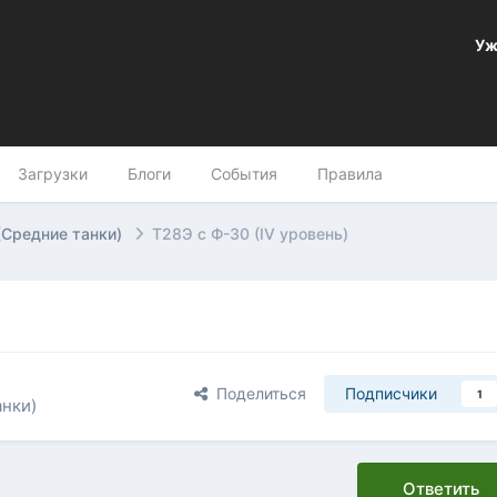
Уж
Загрузки
Блоги
События
Правила
(Средние танки)
Т28Э с Ф-30 (IV уровень)
Поделиться
Подписчики
1
нки)
Ответить