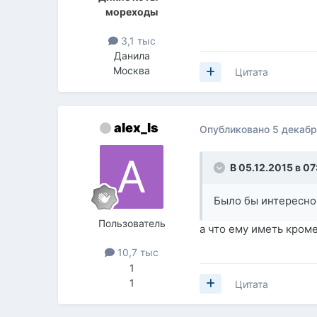
мореходы
3,1 тыс
Данила
Москва
Цитата
alex_ls
Опубликовано
5 декабр
В 05.12.2015 в 07
Было бы интересно,
Пользователь
а что ему иметь кром
10,7 тыс
1
1
Цитата