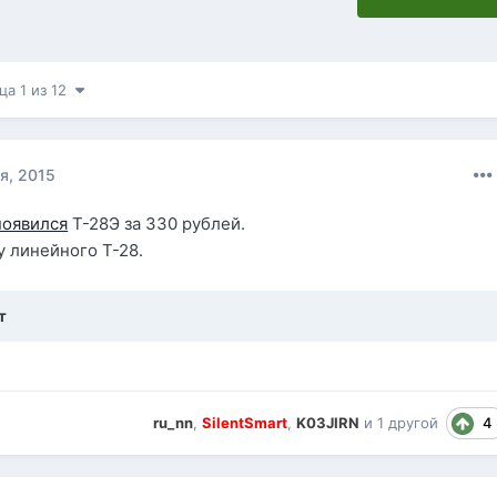
ца 1 из 12
я, 2015
появился
Т-28Э за 330 рублей.
у линейного Т-28.
т
4
ru_nn
,
SilentSmart
,
K03JIRN
и
1 другой