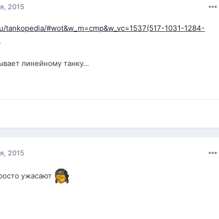
я, 2015
ru/ru/tankopedia/#wot&w_m=cmp&w_vc=1537(517-1031-1284-
)
ывает линейному танку...
я, 2015
просто ужасают