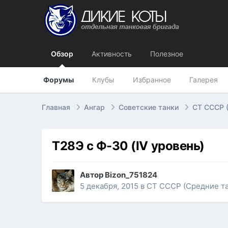
Обзор
Активность
Полезное
Форумы
Клубы
Избранное
Галерея
Главная
Ангар
Советские танки
СТ СССР 
Т28Э с Ф-30 (IV уровень)
Автор
Bizon_751824
5 декабря, 2015
в
СТ СССР (Средние та