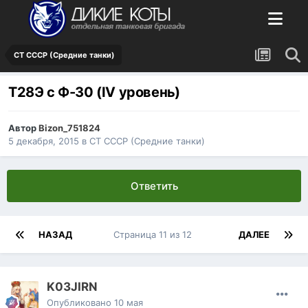
СТ СССР (Средние танки)
Т28Э с Ф-30 (IV уровень)
Автор
Bizon_751824
5 декабря, 2015
в
СТ СССР (Средние танки)
Ответить
НАЗАД
Страница 11 из 12
ДАЛЕЕ
K03JIRN
Опубликовано
10 мая