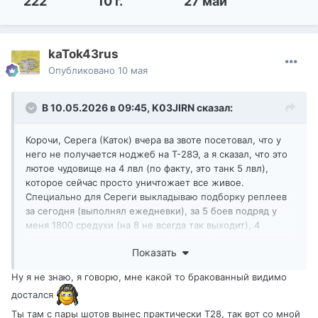
222
10 г.
27 май
kaTok43rus
Опубликовано
10 мая
В 10.05.2026 в 09:45,
K03JIRN
сказал:
Корочи, Серега (Каток) вчера ва звоте посетовал, что у
него не получается ноджеб на Т-28Э, а я сказал, что это
лютое чудовище на 4 лвл (по факту, это танк 5 лвл),
которое сейчас просто уничтожает все живое.
Специально для Сереги выкладываю подборку реплеев
за сегодня (выполнял ежедневки), за 5 боев подряд у
меня 1800 средухи (на 8 не всегда так выходит), 4
Основных кококолибра, в двух боях по 5 фрагов, в одном
Показать
Воен, ну и 100% побед. Все это на разных картах, так что
подборка вполне себе показательная:
Ну я не знаю, я говорю, мне какой то бракованный видимо
достался
Показать контент
Ты там с пары шотов вынес практически Т28, так вот со мной