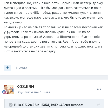
Так я специально, если в бою есть Шерман или Хетзер, держу
я хз как тебе прет против таких играть
дистанцию с врагами. Что бы мог дать шот, закатиться и пока
тупое животное с 45% побед, радостно мчится xyяpить меня
кумысом, мог еще пару раз ему дать, что бы оно до меня тупо
не доехало.
Точность у нас не самая топовая, но и не совсем пососная как
у фугасок. Если ты высовываешь краешек башни из-за
укрытием, а рандомный Алехан на Шермане пробует в тебя
попасть на ходу, хрен у него чего выйдет. А вот тебе вполне
на средней дистанции хватит с полсекунды подсвестись, дать
шот и закатиться на перезарядку.
Цитата
K03JIRN
Опубликовано
10 мая
В 10.05.2026 в 15:54,
kaTok43rus
сказал: