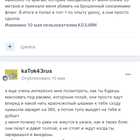
метров и приехали меня убивать на брошенный союзниками
фланг. В итоге я попал в топ-1 по опыту урону, а они просто
сдохли.
Изменено
10 мая
пользователем K03JIRN
Цитата
kaTok43rus
Опубликовано
10 мая
а еще очень интересно мне посмотреть, как ты будешь
мансовать под раками, котороым похуй, они просто едут
вперед и какой нить красножопый шерман к тебе сходу
кумысом зарядит на 360, а потом тупо выедет на тебя и
добьет
у меня почему то раки не жмутся в ужасе, как в твоих боях.
они лезут и давят толпой, а не стоят и ждут когда ты
зарядишься и выедешь.