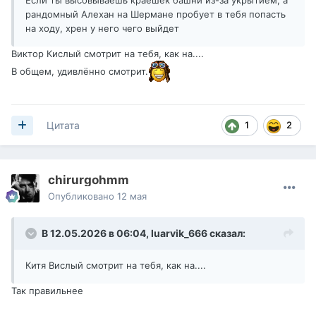
Если ты высовываешь краешек башни из-за укрытием, а
рандомный Алехан на Шермане пробует в тебя попасть
на ходу, хрен у него чего выйдет
Виктор Кислый смотрит на тебя, как на....
В общем, удивлённо смотрит.
1
2
Цитата
chirurgohmm
Опубликовано
12 мая
В 12.05.2026 в 06:04,
luarvik_666
сказал:
Китя Вислый смотрит на тебя, как на....
Так правильнее