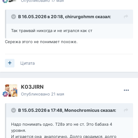
Опубликовано
17 мая
В 16.05.2026 в 20:18,
chirurgohmm
сказал:
Так трамвай никогда и не игрался как ст
Сережа этого не понимает похоже.
Цитата
K03JIRN
Опубликовано
21 мая
В 15.05.2026 в 17:48,
Monochromicus
сказал:
Надо понимать одно. Т28э это не ст. Это бабаха 4
уровня.
И играется она аналогично. Долго сводимся, долго