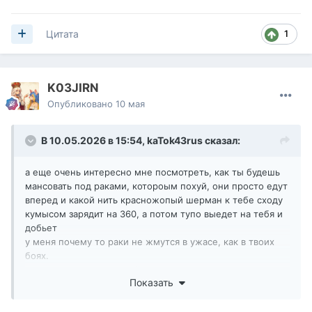
1
Цитата
K03JIRN
Опубликовано
10 мая
В 10.05.2026 в 15:54,
kaTok43rus
сказал:
а еще очень интересно мне посмотреть, как ты будешь
мансовать под раками, котороым похуй, они просто едут
вперед и какой нить красножопый шерман к тебе сходу
кумысом зарядит на 360, а потом тупо выедет на тебя и
добьет
у меня почему то раки не жмутся в ужасе, как в твоих
боях.
они лезут и давят толпой, а не стоят и ждут когда ты
Показать
зарядишься и выедешь.
да блин пока выезжаешь тебе уже куча раков насует по
мелочи на полХП