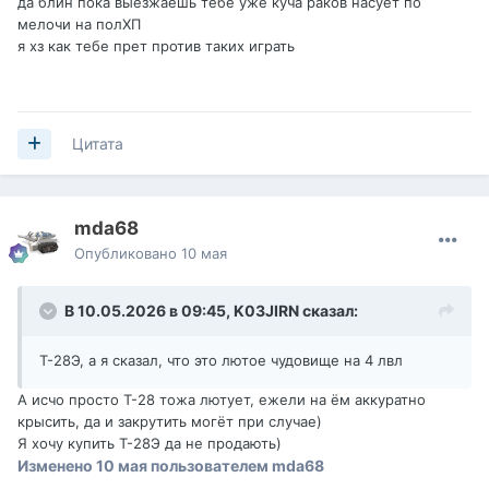
да блин пока выезжаешь тебе уже куча раков насует по
мелочи на полХП
я хз как тебе прет против таких играть
Цитата
mda68
Опубликовано
10 мая
В 10.05.2026 в 09:45,
K03JIRN
сказал:
Т-28Э, а я сказал, что это лютое чудовище на 4 лвл
А исчо просто Т-28 тожа лютует, ежели на ём аккуратно
крысить, да и закрутить могёт при случае)
Я хочу купить Т-28Э да не продають)
Изменено
10 мая
пользователем mda68