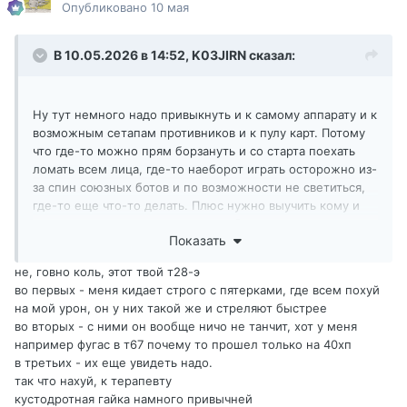
Опубликовано
10 мая
В 10.05.2026 в 14:52,
K03JIRN
сказал:
Ну тут немного надо привыкнуть и к самому аппарату и к
возможным сетапам противников и к пулу карт. Потому
что где-то можно прям борзануть и со старта поехать
ломать всем лица, где-то наеборот играть осторожно из-
за спин союзных ботов и по возможности не светиться,
где-то еще что-то делать. Плюс нужно выучить кому и
куда можно присунуть пугес, что бы некоторые
Показать
противники, неожиданно для себя, уходил в ангар с двух
тычек.
не, говно коль, этот твой т28-э
Но главное правило, это всегда иметь укрытие, что бы в
во первых - меня кидает строго с пятерками, где всем похуй
случае чего закатиться. Ибо у нас КД 5 сек. А у
на мой урон, он у них такой же и стреляют быстрее
большинства противников 2-3 сек. И нам вполне себе
во вторых - с ними он вообще ничо не танчит, хот у меня
выгодно дать тычку на 160, получить 50-70 в ответ,
например фугас в т67 почему то прошел только на 40хп
закатиться, перезарядиться и еще раз дать на 160. И так,
в третьих - их еще увидеть надо.
даже с разменом, затыкать 2-х, а то и 3-х противников.
так что нахуй, к терапевту
кустодротная гайка намного привычней