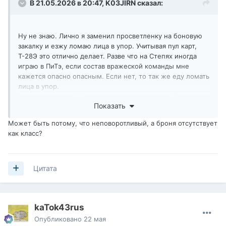
В 21.05.2026 в 20:47,
K03JIRN
сказал:
Ну не знаю. Лично я заменил просветленку на боновую
закалку и езжу ломаю лица в упор. Учитывая пул карт,
Т-28Э это отлично делает. Разве что на Степях иногда
играю в ПиТэ, если состав вражеской команды мне
кажется опасно опасным. Если нет, то так же еду ломать
лица в упор.
Альфа отличная, ДПМ имеется, фугасы злые, ХП с
Показать
закалкой больше, чем у некоторых 5-х уровней. Почему
нет, когда да?
Может быть потому, что неповоротливый, а броня отсутствует
как класс?
Цитата
kaTok43rus
Опубликовано
22 мая