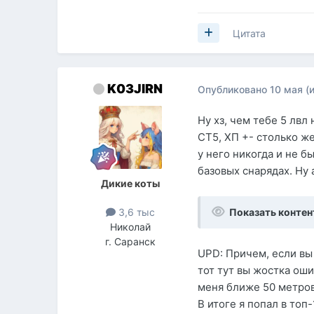
Цитата
K03JIRN
Опубликовано
10 мая
(
Ну хз, чем тебе 5 лвл
СТ5, ХП +- столько же
у него никогда и не б
базовых снарядах. Ну 
Дикие коты
Показать контен
3,6 тыс
Николай
г. Саранск
UPD: Причем, если вы 
тот тут вы жостка оши
меня ближе 50 метров
В итоге я попал в топ-