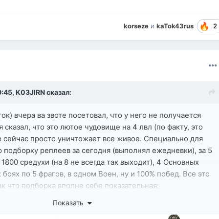
2
korseze
и
kaTok43rus
9:45,
K03JIRN
сказал:
ок) вчера ва звоте посетовал, что у него не получается
я сказал, что это лютое чудовище на 4 лвл (по факту, это
ое сейчас просто уничтожает все живое. Специально для
подборку реплеев за сегодня (выполнял ежедневки), за 5
 1800 средухи (на 8 не всегда так выходит), 4 Основных
 боях по 5 фрагов, в одном Воен, ну и 100% побед. Все это
так что подборка вполне себе показательная:
Показать
тент