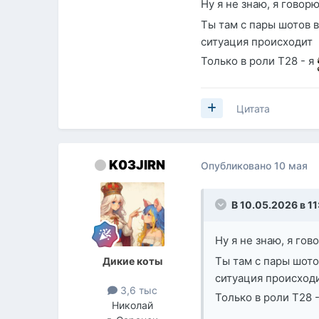
Ну я не знаю, я гово
Ты там с пары шотов 
ситуация происходит
Только в роли Т28 - я
Цитата
K03JIRN
Опубликовано
10 мая
В 10.05.2026 в 11
Ну я не знаю, я го
Ты там с пары шото
Дикие коты
ситуация происход
3,6 тыс
Только в роли Т28 
Николай