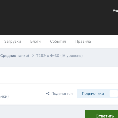
Уж
Загрузки
Блоги
События
Правила
(Средние танки)
Т28Э с Ф-30 (IV уровень)
Поделиться
Подписчики
1
нки)
Ответить