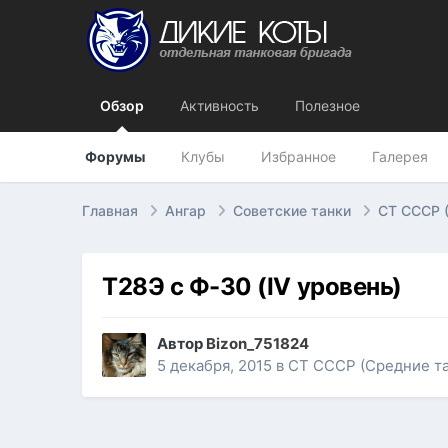
Обзор
Активность
Полезное
Форумы
Клубы
Избранное
Галерея
Главная
Ангар
Советские танки
СТ СССР 
Т28Э с Ф-30 (IV уровень)
Автор
Bizon_751824
5 декабря, 2015
в
СТ СССР (Средние та