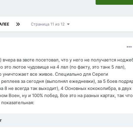
АЛЕЕ
Страница 11 из 12
) вчера ва звоте посетовал, что у него не получается нодже
что это лютое чудовище на 4 лвл (по факту, это танк 5 лвл),
о уничтожает все живое. Специально для Сереги
реплеев за сегодня (выполнял ежедневки), за 5 боев подря
на 8 не всегда так выходит), 4 Основных кококолибра, в двух
ном Воен, ну и 100% побед. Все это на разных картах, так что
 показательная:
т