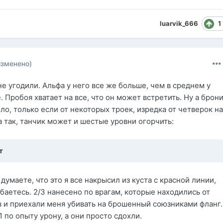
1
luarvik_666
изменено)
 не угодили. Альфа у него все же больше, чем в среднем у
. Пробоя хватает на все, что он может встретить. Ну а брон
ыло, только если от некоторых троек, изредка от четверок н
а так, танчик может и шестые уровни огорчить:
т
думаете, что это я все накрысил из куста с красной линии,
баетесь. 2/3 нанесено по врагам, которые находились от
 и приехали меня убивать на брошенный союзниками фланг.
1 по опыту урону, а они просто сдохли.