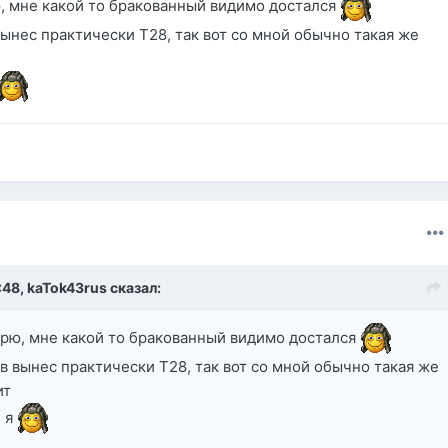
рю, мне какой то бракованный видимо достался
вынес практически Т28, так вот со мной обычно такая же
:48,
kaTok43rus
сказал:
ворю, мне какой то бракованный видимо достался
в вынес практически Т28, так вот со мной обычно такая же
ит
- я