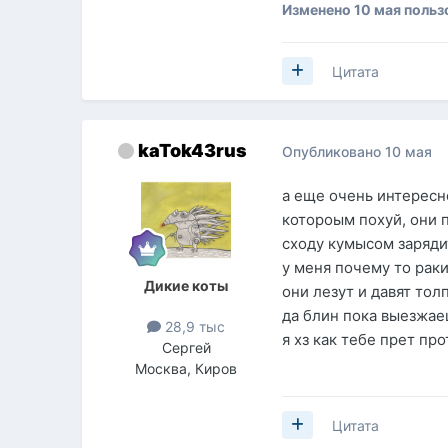
Изменено
10 мая
польз
Цитата
kaTok43rus
Опубликовано
10 мая
а еще очень интересн
котороым похуй, они 
сходу кумысом зарядит
у меня почему то раки
Дикие коты
они лезут и давят тол
да блин пока выезжае
28,9 тыс
я хз как тебе прет про
Сергей
Москва, Киров
Цитата