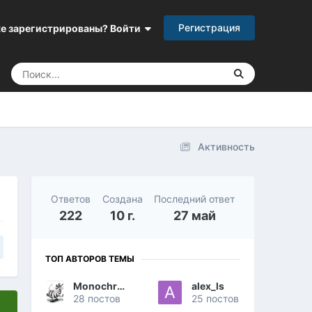
Регистрация
е зарегистрированы? Войти
Активность
Ответов
Создана
Последний ответ
222
10 г.
27 май
ТОП АВТОРОВ ТЕМЫ
Monochromicus
alex_ls
28 постов
25 постов