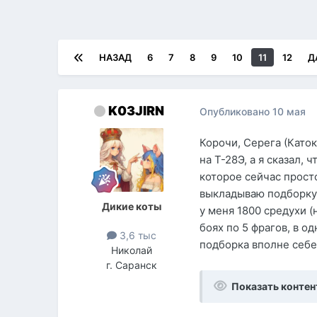
НАЗАД
6
7
8
9
10
11
12
Д
K03JIRN
Опубликовано
10 мая
Корочи, Серега (Каток
на Т-28Э, а я сказал, 
которое сейчас прост
выкладываю подборку 
Дикие коты
у меня 1800 средухи (
боях по 5 фрагов, в од
3,6 тыс
подборка вполне себе
Николай
г. Саранск
Показать контен