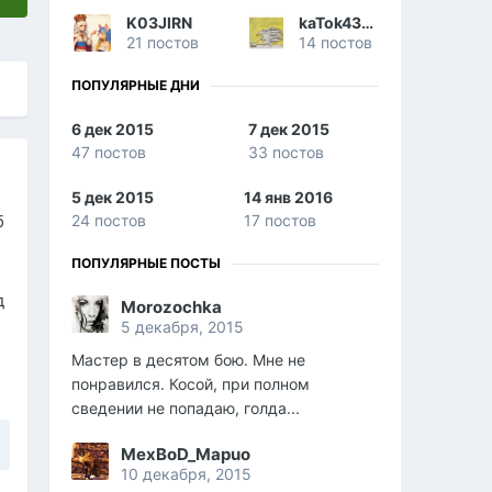
K03JIRN
kaTok43rus
21 постов
14 постов
ПОПУЛЯРНЫЕ ДНИ
6 дек 2015
7 дек 2015
47 постов
33 постов
5 дек 2015
14 янв 2016
б
24 постов
17 постов
ПОПУЛЯРНЫЕ ПОСТЫ
д
Morozochka
5 декабря, 2015
Мастер в десятом бою. Мне не
понравился. Косой, при полном
сведении не попадаю, голда...
MexBoD_Mapuo
10 декабря, 2015