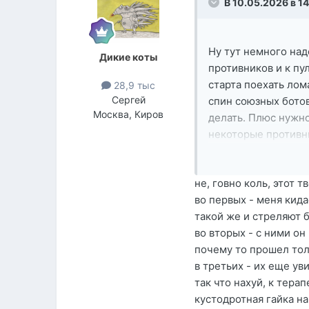
В 10.05.2026 в 1
Ну тут немного над
Дикие коты
противников и к пу
старта поехать лом
28,9 тыс
Сергей
спин союзных ботов
Москва, Киров
делать. Плюс нужно
некоторые противни
Но главное правило
закатиться. Ибо у н
не, говно коль, этот т
вполне себе выгодно
во первых - меня кида
перезарядиться и ещ
такой же и стреляют 
то и 3-х противнико
во вторых - с ними он
почему то прошел тол
в третьих - их еще ув
так что нахуй, к терап
кустодротная гайка н