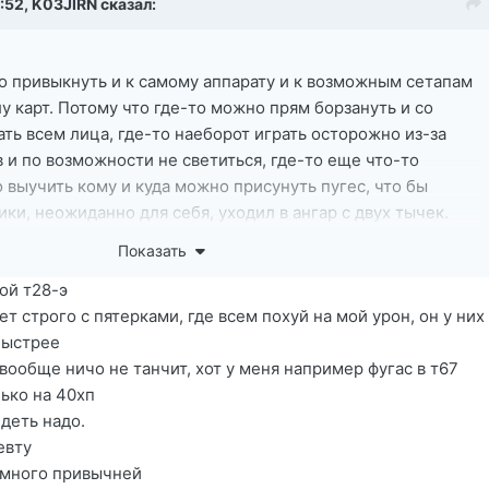
4:52,
K03JIRN
сказал:
о привыкнуть и к самому аппарату и к возможным сетапам
лу карт. Потому что где-то можно прям борзануть и со
ать всем лица, где-то наеборот играть осторожно из-за
 и по возможности не светиться, где-то еще что-то
 выучить кому и куда можно присунуть пугес, что бы
ки, неожиданно для себя, уходил в ангар с двух тычек.
, это всегда иметь укрытие, что бы в случае чего
Показать
ас КД 5 сек. А у большинства противников 2-3 сек. И нам
вой т28-э
 дать тычку на 160, получить 50-70 в ответ, закатиться,
ет строго с пятерками, где всем похуй на мой урон, он у них
е раз дать на 160. И так, даже с разменом, затыкать 2-х, а
быстрее
в.
 вообще ничо не танчит, хот у меня например фугас в т67
ько на 40хп
идеть надо.
евту
амного привычней