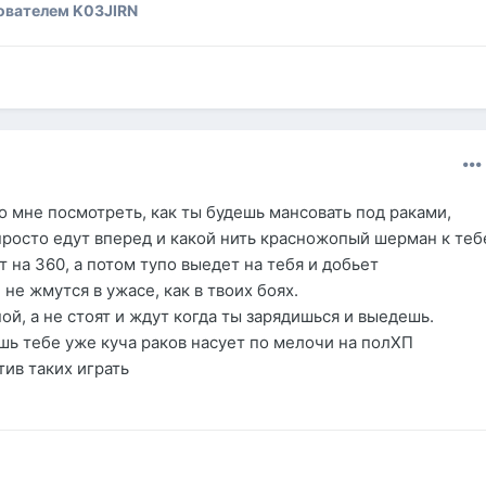
ователем K03JIRN
о мне посмотреть, как ты будешь мансовать под раками,
просто едут вперед и какой нить красножопый шерман к теб
 на 360, а потом тупо выедет на тебя и добьет
 не жмутся в ужасе, как в твоих боях.
пой, а не стоят и ждут когда ты зарядишься и выедешь.
шь тебе уже куча раков насует по мелочи на полХП
тив таких играть