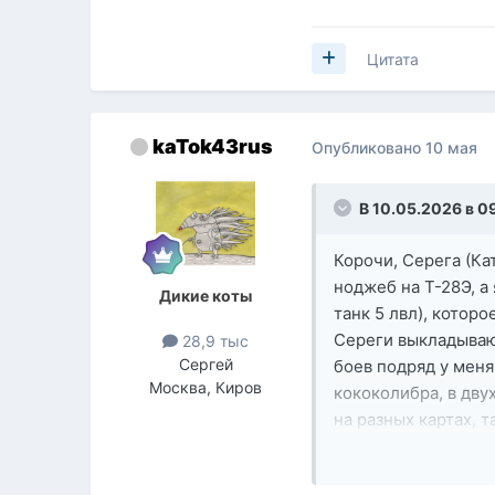
Цитата
kaTok43rus
Опубликовано
10 мая
В 10.05.2026 в 0
Корочи, Серега (Кат
ноджеб на Т-28Э, а 
Дикие коты
танк 5 лвл), котор
Сереги выкладываю 
28,9 тыс
Сергей
боев подряд у меня
Москва, Киров
кококолибра, в двух
на разных картах, 
Показать кон