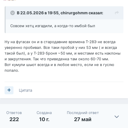
В 22.05.2026 в 19:55,
chirurgohmm
сказал:
Совсем хетц изгадили, а когда-то имбой был
Ну на фугасах он и в стародавние времена Т-28Э не всегда
уверенно пробивал. Все таки пробой у них 53 мм ( и всегда
такой был), а у Т-28Э броня ~50 мм, и местами есть наклоны
и закругления. Так что приведенка там около 60-70 мм.
Вот кумули шьют всегда и в любое место, если не в гуслю
попало.
Цитата
Ответов
Создана
Последний ответ
222
10 г.
27 май