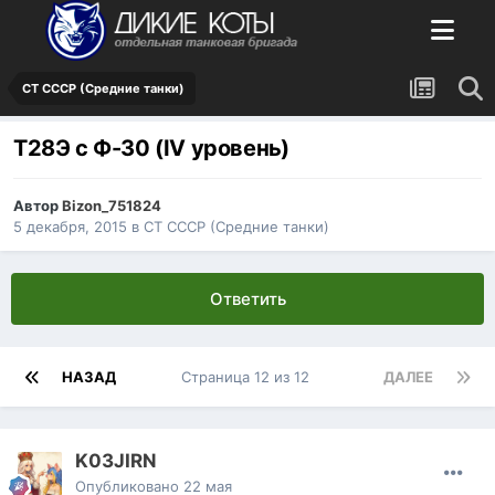
СТ СССР (Средние танки)
Т28Э с Ф-30 (IV уровень)
Автор
Bizon_751824
5 декабря, 2015
в
СТ СССР (Средние танки)
Ответить
НАЗАД
Страница 12 из 12
ДАЛЕЕ
K03JIRN
Опубликовано
22 мая