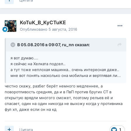
KoTuK_B_KyCTuKE
Опубликовано
5 августа, 2016
В 05.08.2016 в 09:07,
ru_nn
сказал:
я вот думаю....
я сейчас на Хелката подсел..
а тут тоже неплохая машинка.. очень интересная даже..
мне вот понять насколько она мобильна и вертлявая ли...
честно скажу, разбег берёт немного медленнее, а
поворотливость средняя, да и в ПвП против бругих СТ в
открытую врядли многого сможет, поэтому рельев её и
спасает, один на один никогда не выхожу когда у противника
фул хп, даже если он на кд
1
Цитата