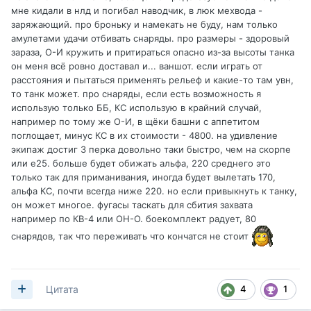
мне кидали в нлд и погибал наводчик, в люк мехвода -
заряжающий. про броньку и намекать не буду, нам только
амулетами удачи отбивать снаряды. про размеры - здоровый
зараза, О-И кружить и притираться опасно из-за высоты танка
он меня всё ровно доставал и... ваншот. если играть от
расстояния и пытаться применять рельеф и какие-то там увн,
то танк может. про снаряды, если есть возможность я
использую только ББ, КС использую в крайний случай,
например по тому же О-И, в щёки башни с аппетитом
поглощает, минус КС в их стоимости - 4800. на удивление
экипаж достиг 3 перка довольно таки быстро, чем на скорпе
или е25. больше будет обижать альфа, 220 среднего это
только так для приманивания, иногда будет вылетать 170,
альфа КС, почти всегда ниже 220. но если привыкнуть к танку,
он может многое. фугасы таскать для сбития захвата
например по КВ-4 или ОН-О. боекомплект радует, 80
снарядов, так что переживать что кончатся не стоит
4
1
Цитата