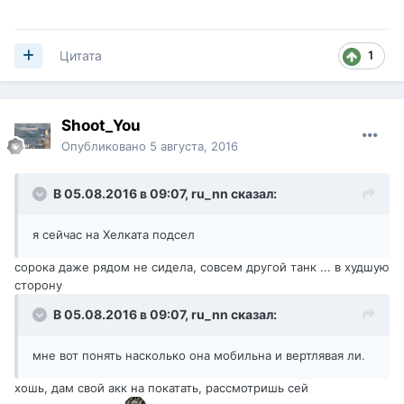
плюсы:
1) если получается реализовать, то альфа по кд
2) в меру мобильный
1
Цитата
3) в топе гнет не отходя от кассы
4) фармит норм
Shoot_You
N.B:
в общем, меня не слушайте, ибо я тот еще ст-вод, а
Опубликовано
5 августа, 2016
который (где-то там на передовой) и на палке
@ru_nn
нагнет, может меня не слушать дважды ,)
В 05.08.2016 в 09:07,
ru_nn
сказал:
я сейчас на Хелката подсел
сорока даже рядом не сидела, совсем другой танк ... в худшую
сторону
В 05.08.2016 в 09:07,
ru_nn
сказал:
мне вот понять насколько она мобильна и вертлявая ли.
хошь, дам свой акк на покатать, рассмотришь сей