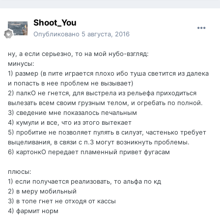
Shoot_You
Опубликовано
5 августа, 2016
ну, а если серьезно, то на мой нубо-взгляд:
минусы:
1) размер (в пите играется плохо ибо туша светится из далека
и попасть в нее проблем не вызывает)
2) палкО не гнется, для выстрела из рельефа приходиться
вылезать всем своим грузным телом, и огребать по полной.
3) сведение мне показалось печальным
4) кумули и все, что из этого вытекает
5) пробитие не позволяет пулять в силуэт, частенько требует
выцеливания, в связи с п.3 могут возникнуть проблемы.
6) картонкО передает пламенный привет фугасам
плюсы:
1) если получается реализовать, то альфа по кд
2) в меру мобильный
3) в топе гнет не отходя от кассы
4) фармит норм