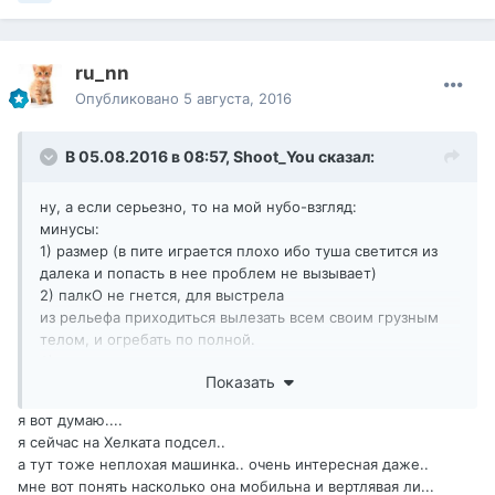
ru_nn
Опубликовано
5 августа, 2016
В 05.08.2016 в 08:57,
Shoot_You
сказал:
ну, а если серьезно, то на мой нубо-взгляд:
минусы:
1) размер (в пите играется плохо ибо туша светится из
далека и попасть в нее проблем не вызывает)
2) палкО не гнется, для выстрела
из рельефа приходиться вылезать всем своим грузным
телом, и огребать по полной.
3) сведение мне показалось печальным
Показать
4) кумули и все, что из этого вытекает
5) пробитие не позволяет пулять в силуэт, частенько
я вот думаю....
требует сведения, в связи с п.3 могут возникнуть
я сейчас на Хелката подсел..
проблемы.
а тут тоже неплохая машинка.. очень интересная даже..
6) картонкО передает пламенный привет фугасам
мне вот понять насколько она мобильна и вертлявая ли...