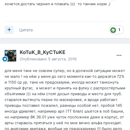
хочется достать чернил и плакать (с) то танчик норм ,)
1
Цитата
KoTuK_B_KyCTuKE
Опубликовано
5 августа, 2016
для меня танк не совсем супер, но в должной ситуации может
не мало ! на нём у меня до сего момента как-то держатся 72%
и 1150 ср.ур. танк не предсказуем, иногда может танконуть
крупный фугас, а может и принять на фулку с распростёртыми
объятиями ))) на нём стоят досыл приводы и место для труб.
старался вытянуть перки по маскировке, и вроде работает.
приводы поставил пожалел, разницы особой нет. пробой 145
иногда удивляет, например арл (ТТ 6лвл) шъётся в лоб башни,
но например ВК 36.01 уже чуток посложнее даже в корпус, от
арты стараюсь прятаться у неё по мне вечно альфа проходит.
по анатомии экипажа, вообще не предсказуемо !!! было дело