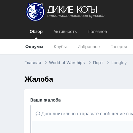
Обзор
Активность
Полезное
Форумы
Клубы
Избранное
Галерея
Главная
World of Warships
Порт
Langley
Жалоба
Ваша жалоба
Дополнительно отправьте сообщение с в