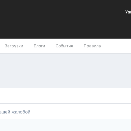
Уж
Загрузки
Блоги
События
Правила
ашей жалобой.