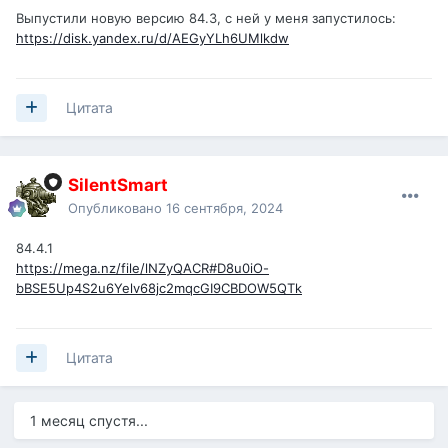
Выпустили новую версию 84.3, с ней у меня запустилось:
https://disk.yandex.ru/d/AEGyYLh6UMlkdw
Цитата
SilentSmart
Опубликовано
16 сентября, 2024
84.4.1
https://mega.nz/file/lNZyQACR#D8u0iO-
bBSE5Up4S2u6Yelv68jc2mqcGI9CBDOW5QTk
Цитата
1 месяц спустя...