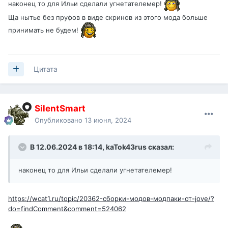
наконец то для Ильи сделали угнетателемер!
Ща нытье без пруфов в виде скринов из этого мода больше
принимать не будем!
Цитата
SilentSmart
Опубликовано
13 июня, 2024
В 12.06.2024 в 18:14,
kaTok43rus
сказал:
наконец то для Ильи сделали угнетателемер!
https://wcat1.ru/topic/20362-сборки-модов-модпаки-от-jove/?
do=findComment&comment=524062