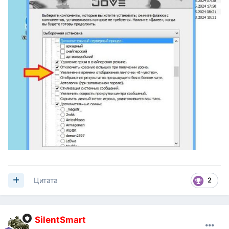
2
Цитата
SilentSmart