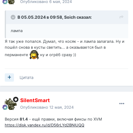
Опубликовано
6 мая, 2024
В 05.05.2024 в 09:58,
Soich
сказал:
лампа
Я так уже попался. Думал, что косяк - и лампа залагала. Ну и
пошёл снова в кусты светить... а оказывается был в
перманенте
ну и огрёб сразу ))
Цитата
SilentSmart
Опубликовано
12 мая, 2024
Версия
81.4
- ещё правки, включая фиксы по XVM
https://disk.yandex.ru/d/D56rLYd2BNlUQQ