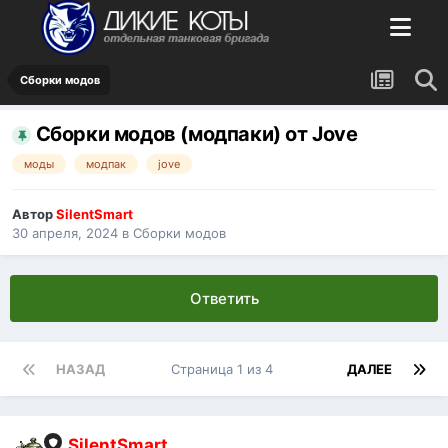
Сборки модов
Сборки модов (модпаки) от Jove
моды
модпак
jove
Автор
SilentSmart
30 апреля, 2024
в
Сборки модов
Ответить
НАЗАД
Страница 1 из 4
ДАЛЕЕ
SilentSmart