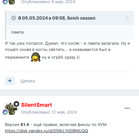
Опубликовано
6 мая, 2024
В 05.05.2024 в 09:58,
Soich
сказал:
лампа
Я так уже попался. Думал, что косяк - и лампа залагала. Ну и
пошёл снова в кусты светить... а оказывается был в
перманенте
ну и огрёб сразу ))
Цитата
SilentSmart
Опубликовано
12 мая, 2024
Версия
81.4
- ещё правки, включая фиксы по XVM
https://disk.yandex.ru/d/D56rLYd2BNlUQQ