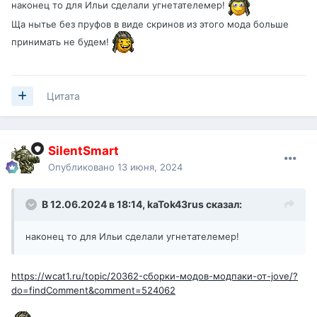
наконец то для Ильи сделали угнетателемер!
Ща нытье без пруфов в виде скринов из этого мода больше
принимать не будем!
Цитата
SilentSmart
Опубликовано
13 июня, 2024
В 12.06.2024 в 18:14,
kaTok43rus
сказал:
наконец то для Ильи сделали угнетателемер!
https://wcat1.ru/topic/20362-сборки-модов-модпаки-от-jove/?
do=findComment&comment=524062