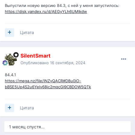
Выпустили новую версию 84.3, с ней у меня запустилось:
https://disk.yandex.ru/d/AEGyYLh6UMlkdw
Цитата
SilentSmart
Опубликовано
16 сентября, 2024
84.4.1
https://mega.nz/file/lNZyQACR#D8u0iO-
bBSE5Up4S2u6Yelv68jc2mqcGI9CBDOW5QTk
Цитата
1 месяц спустя...