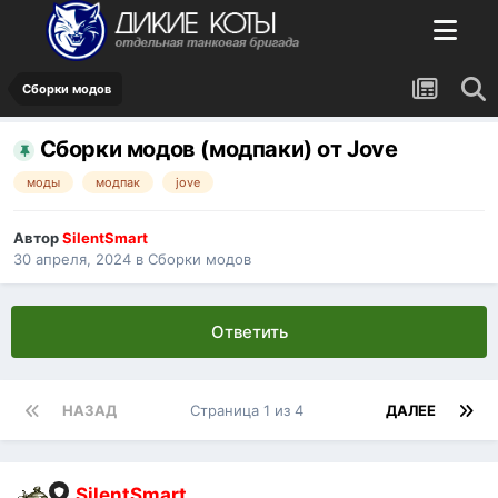
Сборки модов
Сборки модов (модпаки) от Jove
моды
модпак
jove
Автор
SilentSmart
30 апреля, 2024
в
Сборки модов
Ответить
НАЗАД
Страница 1 из 4
ДАЛЕЕ
SilentSmart