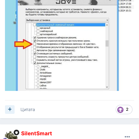
2
Цитата
SilentSmart