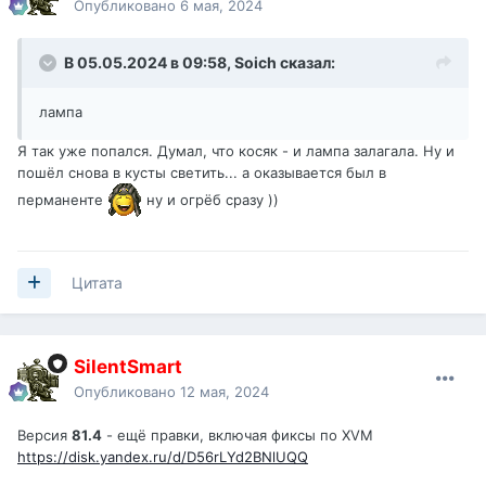
Опубликовано
6 мая, 2024
В 05.05.2024 в 09:58,
Soich
сказал:
лампа
Я так уже попался. Думал, что косяк - и лампа залагала. Ну и
пошёл снова в кусты светить... а оказывается был в
перманенте
ну и огрёб сразу ))
Цитата
SilentSmart
Опубликовано
12 мая, 2024
Версия
81.4
- ещё правки, включая фиксы по XVM
https://disk.yandex.ru/d/D56rLYd2BNlUQQ