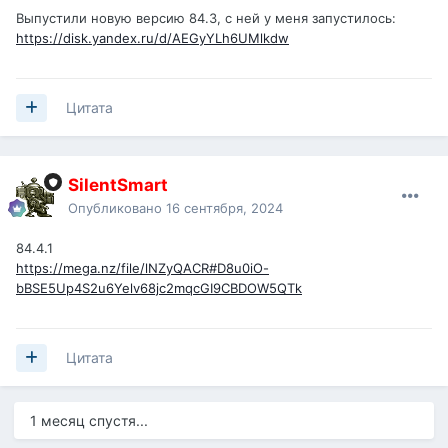
Выпустили новую версию 84.3, с ней у меня запустилось:
https://disk.yandex.ru/d/AEGyYLh6UMlkdw
Цитата
SilentSmart
Опубликовано
16 сентября, 2024
84.4.1
https://mega.nz/file/lNZyQACR#D8u0iO-
bBSE5Up4S2u6Yelv68jc2mqcGI9CBDOW5QTk
Цитата
1 месяц спустя...