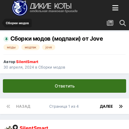
Сборки модов
Сборки модов (модпаки) от Jove
моды
модпак
jove
Автор
SilentSmart
30 апреля, 2024
в
Сборки модов
Ответить
НАЗАД
Страница 1 из 4
ДАЛЕЕ
SilentSmart