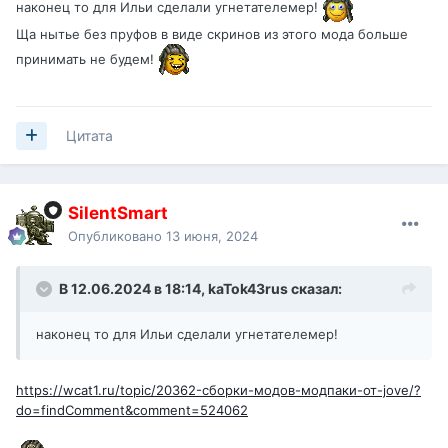
наконец то для Ильи сделали угнетателемер!
Ща нытье без пруфов в виде скринов из этого мода больше
принимать не будем!
Цитата
SilentSmart
Опубликовано
13 июня, 2024
В 12.06.2024 в 18:14,
kaTok43rus
сказал:
наконец то для Ильи сделали угнетателемер!
https://wcat1.ru/topic/20362-сборки-модов-модпаки-от-jove/?
do=findComment&comment=524062