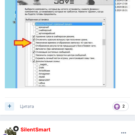
2
Цитата
SilentSmart