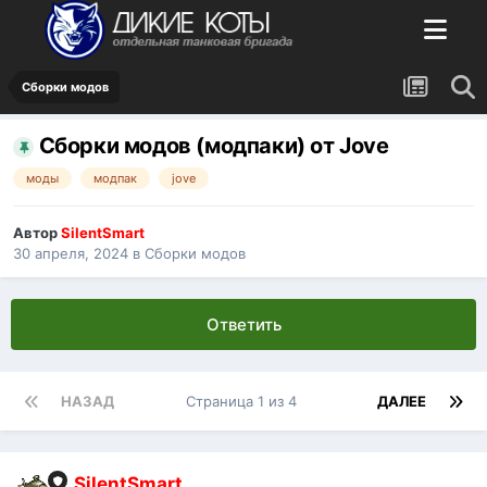
Сборки модов
Сборки модов (модпаки) от Jove
моды
модпак
jove
Автор
SilentSmart
30 апреля, 2024
в
Сборки модов
Ответить
НАЗАД
Страница 1 из 4
ДАЛЕЕ
SilentSmart