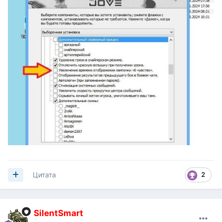
2
Цитата
SilentSmart