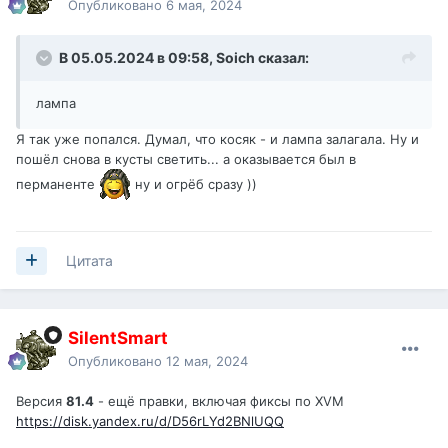
Опубликовано
6 мая, 2024
В 05.05.2024 в 09:58,
Soich
сказал:
лампа
Я так уже попался. Думал, что косяк - и лампа залагала. Ну и
пошёл снова в кусты светить... а оказывается был в
перманенте
ну и огрёб сразу ))
Цитата
SilentSmart
Опубликовано
12 мая, 2024
Версия
81.4
- ещё правки, включая фиксы по XVM
https://disk.yandex.ru/d/D56rLYd2BNlUQQ