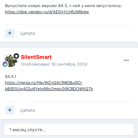
Выпустили новую версию 84.3, с ней у меня запустилось:
https://disk.yandex.ru/d/AEGyYLh6UMlkdw
Цитата
SilentSmart
Опубликовано
16 сентября, 2024
84.4.1
https://mega.nz/file/lNZyQACR#D8u0iO-
bBSE5Up4S2u6Yelv68jc2mqcGI9CBDOW5QTk
Цитата
1 месяц спустя...