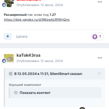
Опубликовано
12 июня, 2024
Расширенный
пак жова под
1.27
https://disk.yandex.ru/d/9MzwbLRflWyQng
1
Цитата
kaTok43rus
Опубликовано
12 июня, 2024
В 12.05.2024 в 11:21,
SilentSmart
сказал:
Хороший компонент
Показать контент