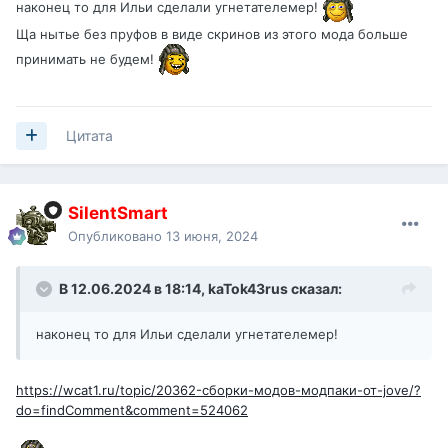
наконец то для Ильи сделали угнетателемер!
Ща нытье без пруфов в виде скринов из этого мода больше
принимать не будем!
Цитата
SilentSmart
Опубликовано
13 июня, 2024
В 12.06.2024 в 18:14,
kaTok43rus
сказал:
наконец то для Ильи сделали угнетателемер!
https://wcat1.ru/topic/20362-сборки-модов-модпаки-от-jove/?
do=findComment&comment=524062