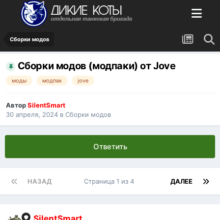
Сборки модов
Сборки модов (модпаки) от Jove
моды
модпак
jove
Автор
SilentSmart
30 апреля, 2024
в
Сборки модов
Ответить
НАЗАД
Страница 1 из 4
ДАЛЕЕ
SilentSmart