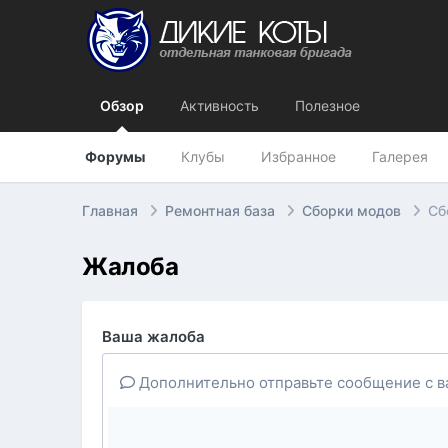
Обзор
Активность
Полезное
Форумы
Клубы
Избранное
Галерея
Главная
Ремонтная база
Сборки модов
Сб
Жалоба
Ваша жалоба
Дополнительно отправьте сообщение с в