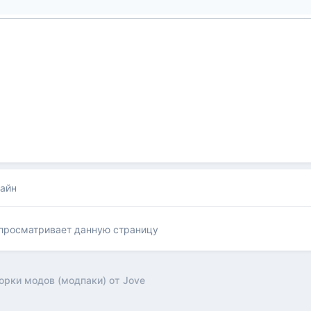
лайн
 просматривает данную страницу
орки модов (модпаки) от Jove