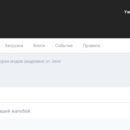
Уж
Загрузки
Блоги
События
Правила
орки модов (модпаки) от Jove
ашей жалобой.