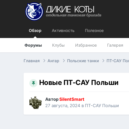
Обзор
Активность
Полезное
Форумы
Клубы
Избранное
Галерея
Главная
Ангар
Польские танки
ПТ-САУ П
Новые ПТ-САУ Польши
Автор
SilentSmart
27 августа, 2024
в
ПТ-САУ Польши