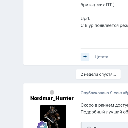
бритацских ПТ )
Upd.
С 8 ур появляется реж
Цитата
2 недели спустя...
Опубликовано
9 сентяб
Nordmar_Hunter
Скоро в раннем доступ
Подробный
лучший об