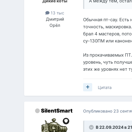
А между тем, остало
Дикие коты
13 тыс
Дмитрий
Обычная пт-сау. Есть
Орёл
точность, маскировка.
брал 4 мастеров, пот
су-130ПМ или каноненп
Из прокачиваемых ПТ. 
уровень, чуть получше
этих же уровнях нет т
Цитата
SilentSmart
Опубликовано
23 сентя
В 22.09.2024 в 2