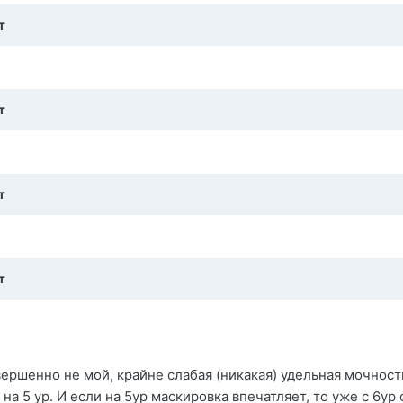
т
т
т
т
вершенно не мой, крайне слабая (никакая) удельная мочност
а 5 ур. И если на 5ур маскировка впечатляет, то уже с 6ур 