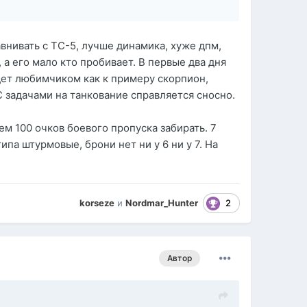
внивать с ТС-5, лучше динамика, хуже дпм,
, а его мало кто пробивает. В первые два дня
удет любимчиком как к примеру скорпион,
 С задачами на танкование справляется сносно.
нем 100 очков боевого пропуска забирать. 7
ипа штурмовые, брони нет ни у 6 ни у 7. На
2
korseze
и
Nordmar_Hunter
Автор