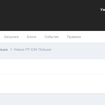
Уж
Загрузки
Блоги
События
Правила
ольши
Новые ПТ-САУ Польши