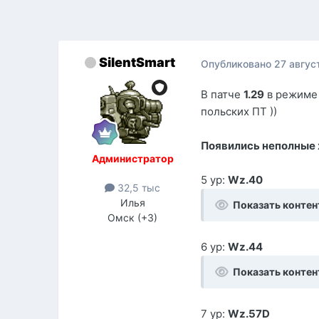
SilentSmart
Опубликовано
27 авгус
В патче
1.29
в режиме 
польских ПТ ))
Появились неполные 
Администратор
5 ур:
Wz.40
32,5 тыс
Илья
Показать контен
Омск (+3)
6 ур:
Wz.44
Показать контен
7 ур:
Wz.57D