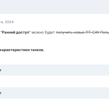
та, 2024
"
Ранний доступ
" можно будет
получить новые ПТ-САУ Пол
характеристики танков.
т
т