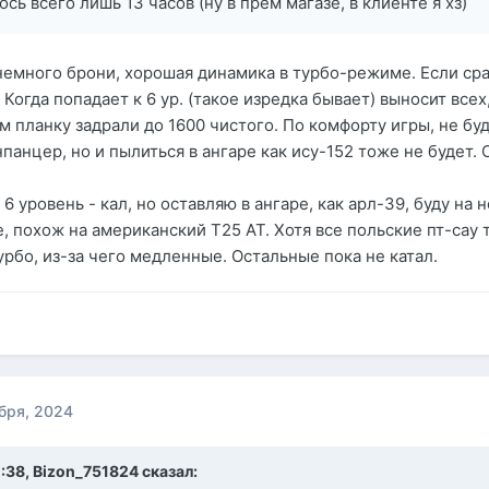
сь всего лишь 13 часов (ну в прем магазе, в клиенте я хз)
 немного брони, хорошая динамика в турбо-режиме. Если сра
 Когда попадает к 6 ур. (такое изредка бывает) выносит всех
ом планку задрали до 1600 чистого. По комфорту игры, не б
анцер, но и пылиться в ангаре как ису-152 тоже не будет.
6 уровень - кал, но оставляю в ангаре, как арл-39, буду на 
, похож на американский Т25 АТ. Хотя все польские пт-сау т
урбо, из-за чего медленные. Остальные пока не катал.
бря, 2024
1:38,
Bizon_751824
сказал: