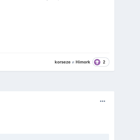
2
korseze
и
Himork