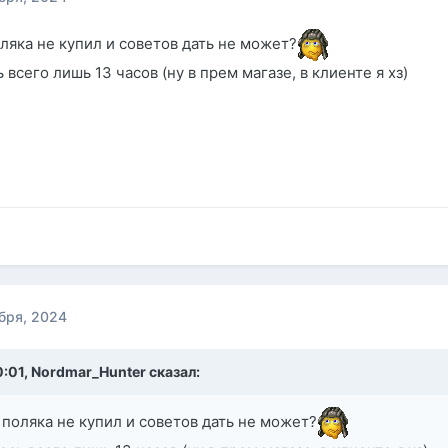
ляка не купил и советов дать не может?
 всего лишь 13 часов (ну в прем магазе, в клиенте я хз)
бря, 2024
0:01,
Nordmar_Hunter
сказал:
 поляка не купил и советов дать не может?