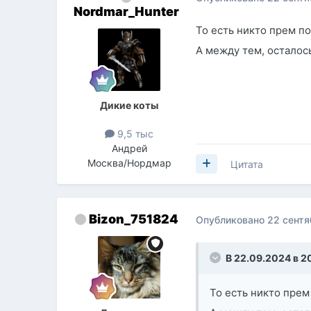
Nordmar_Hunter
То есть никто прем по
А между тем, осталось
Дикие коты
9,5 тыс
Андрей
Москва/Нордмар
Цитата
Bizon_751824
Опубликовано
22 сентя
В 22.09.2024 в 2
То есть никто прем