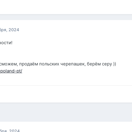
бря, 2024
ости!
 сможем, продаём польских черепашек, берём серу ))
-poland-pt/
бря, 2024