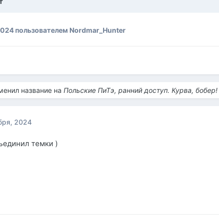
т
2024
пользователем Nordmar_Hunter
менил название на
Польские ПиТэ, ранний доступ. Курва, бобер!
бря, 2024
ъединил темки )