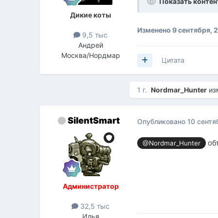
Показать контен
Дикие коты
Изменено
9 сентября, 
9,5 тыс
Андрей
Москва/Нордмар
Цитата
1 г.
Nordmar_Hunter
из
SilentSmart
Опубликовано
10 сентя
об
@Nordmar_Hunter
Администратор
32,5 тыс
Илья