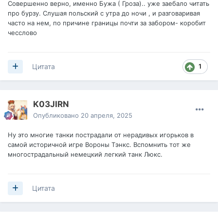
уровня, на третий не хватает ~1488 шестеренок), и Рога.
Совершенно верно, именно Бужа ( Гроза).. уже заебало читать
Быстро понял, что Рога тут совершенно лишние. Когда
про бурзу. Слушая польский с утра до ночи , и разговаривая
на меня выехал какой-то ракован на новом СТ сборной
часто на нем, по причине границы почти за забором- коробит
нации (явно не самом быстром и маневренном), словил
чесслово
от меня пару тычек и закрутил. А я уже было
обрадовался халявному фрагу, который сам приехал.
Короче воткнул Улучшенные механизмы поворота
1
Цитата
(причем, пока полевая модернизация не изучена, в
первый слот, что бы был доп бонус. Во-втором слоте
Вентиль, в третьем Эксперементалка. Пока езжу так. В
тему присуммониваются все знатоки данного агрегата,
K03JIRN
что бы рассказать,что я нуп и апазорился и ставить нужно
Опубликовано
20 апреля, 2025
совсем другое.
Ну это многие танки пострадали от нерадивых игорьков в
самой историчной игре Вороны Тэнкс. Вспомнить тот же
многострадальный немецкий легкий танк Люкс.
Цитата