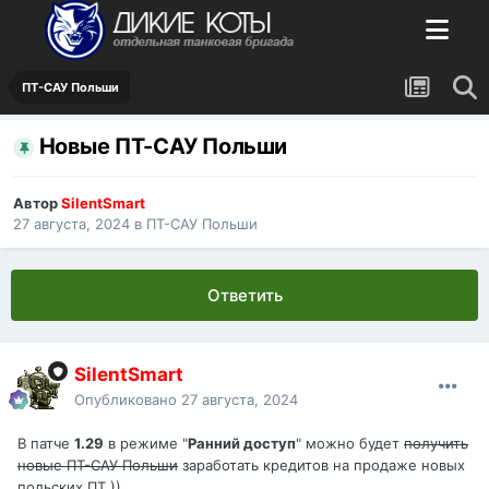
ПТ-САУ Польши
Новые ПТ-САУ Польши
Автор
SilentSmart
27 августа, 2024
в
ПТ-САУ Польши
Ответить
SilentSmart
Опубликовано
27 августа, 2024
В патче
1.29
в режиме "
Ранний доступ
" можно будет
получить
новые ПТ-САУ Польши
заработать кредитов на продаже новых
польских ПТ ))