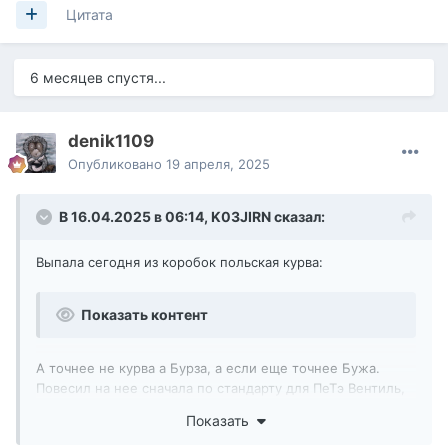
Цитата
6 месяцев спустя...
denik1109
Опубликовано
19 апреля, 2025
В 16.04.2025 в 06:14,
K03JIRN
сказал:
Выпала сегодня из коробок польская курва:
Показать контент
А точнее не курва а Бурза, а если еще точнее Бужа.
Повесил на нее сначала по стандарту для ПеТэ Вентиль,
новый эксперементальный Досылатель+Прицел (не
Показать
помню как эта хрень правильно называется, пока 2-го