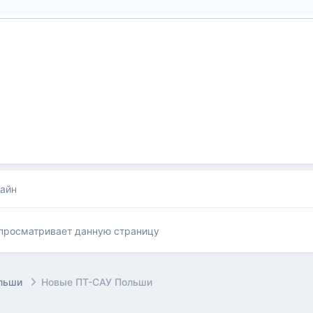
лайн
 просматривает данную страницу
ольши
Новые ПТ-САУ Польши