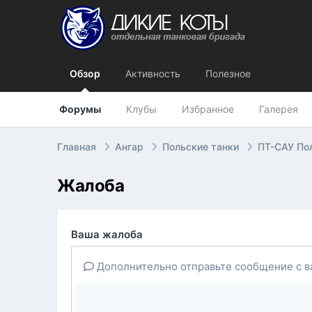
Обзор
Активность
Полезное
Форумы
Клубы
Избранное
Галерея
Главная
Ангар
Польские танки
ПТ-САУ П
Жалоба
Ваша жалоба
Дополнительно отправьте сообщение с в