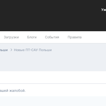
Уж
Загрузки
Блоги
События
Правила
ольши
Новые ПТ-САУ Польши
ашей жалобой.