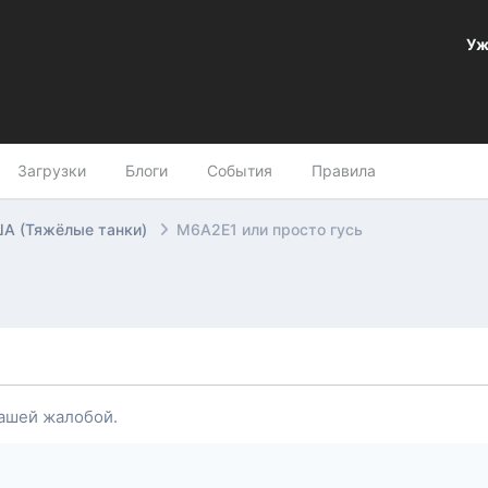
Уж
Загрузки
Блоги
События
Правила
А (Тяжёлые танки)
M6A2E1 или просто гусь
ашей жалобой.