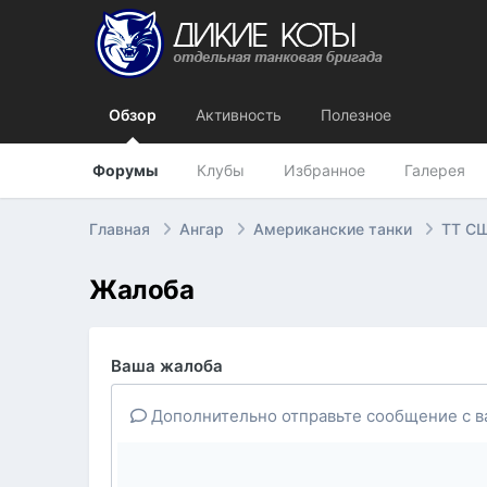
Обзор
Активность
Полезное
Форумы
Клубы
Избранное
Галерея
Главная
Ангар
Американские танки
ТТ СШ
Жалоба
Ваша жалоба
Дополнительно отправьте сообщение с в