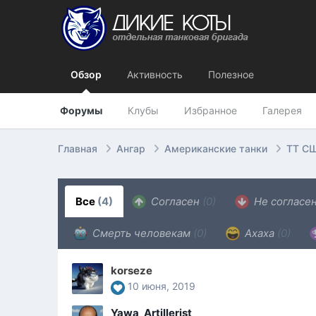
Обзор
Активность
Полезное
Форумы
Клубы
Избранное
Галерея
Главная
Ангар
Американские танки
ТТ СШ
Все
(4)
Согласен
(0)
Не согласе
Смерть человекам
(0)
Ахаха
(0)
korseze
10 июня, 2019
Yawa_Artillerist