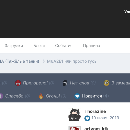
Уж
Загрузки
Блоги
События
Правила
А (Тяжёлые танки)
M6A2E1 или просто гусь
н
(0)
Пригорело!
(0)
Нет слов
(0)
В замеш
Спасибо
(0)
Огонь!
(0)
Нравится
(4)
Thorazine
10 июня, 2019
artyom_ktk