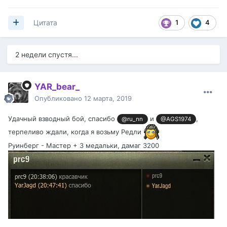
1
4
Цитата
2 недели спустя...
YAR_bear_
Опубликовано
12 марта, 2019
Удачный взводный бой, спасибо
и
,
@ru_nn
@AGS1974
терпеливо ждали, когда я возьму Редли
Руинберг - Мастер + 3 медальки, дамаг 3200