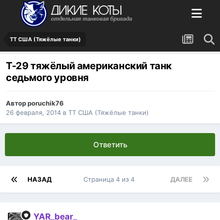
ТТ США (Тяжёлые танки)
Т-29 тяжёлый американский танк
седьмого уровня
Автор
poruchik76
26 февраля, 2014
в
ТТ США (Тяжёлые танки)
Ответить
НАЗАД
Страница 4 из 4
ДАЛЕЕ
YAR_bear_