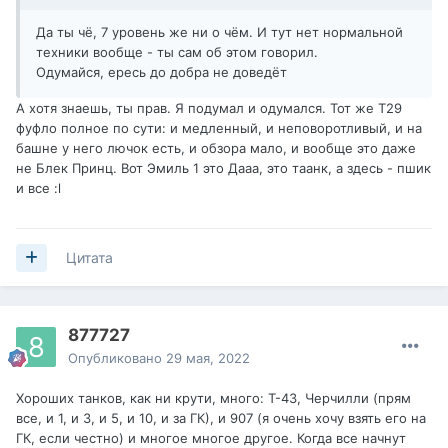
Да ты чё, 7 уровень же ни о чём. И тут нет нормальной
техники вообще - ты сам об этом говорил.
Одумайся, ересь до добра не доведёт
А хотя знаешь, ты прав. Я подумал и одумался. Тот же Т29
фуфло полное по сути: и медленный, и неповоротливый, и на
башне у него лючок есть, и обзора мало, и вообще это даже
не Блек Принц. Вот Эмиль 1 это Дааа, это таанк, а здесь - пшик
и все
:l
Цитата
877727
Опубликовано
29 мая, 2022
Хороших танков, как ни крути, много: Т-43, Черчилли (прям
все, и 1, и 3, и 5, и 10, и за ГК), и 907 (я очень хочу взять его на
ГК, если честно) и многое многое другое. Когда все начнут