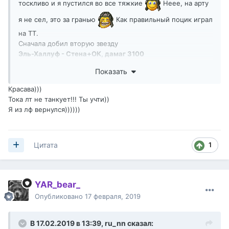
тоскливо и я пустился во все тяжкие
Неее, на арту
я не сел, это за гранью
Как правильный поцик играл
на ТТ.
Сначала добил вторую звезду
Эль-Халлуф - Стена+ОК, дамаг 3100
Показать контент
Показать
Красава)))
Потом наиграл на два Мастера
Тока лт не танкует!!! Ты учти))
Граница Империи - Воин+Снайпер+ОК, дамаг 4500.
Я из лф вернулся))))))
Поблагодарил в личке 50-2, за то что вернулся и сбил
захват ценою жизни, я ехал, но не успевал.
1
Цитата
Показать контент
Рудники - Воин+Стена+Спартанец+ОК, дамаг 3300.
Тут
уже соперник в личку писал. По серебру получилось
YAR_bear_
-80к , но ведь красота требует жертв
Опубликовано
17 февраля, 2019
Показать контент
В 17.02.2019 в 13:39,
ru_nn
сказал: