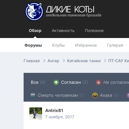
Обзор
Активность
Полезное
Форумы
Клубы
Избранное
Галерея
Главная
Ангар
Китайские танки
ПТ-САУ К
Все
(4)
Согласен
(3)
Не согласе
Смерть человекам
(0)
Ахаха
(0)
Antrix81
7 ноября, 2017