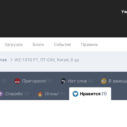
Уж
Загрузки
Блоги
События
Правила
итая
WZ-131G FT, ПТ-САУ, Китай, 6 ур
н
(0)
Пригорело!
(0)
Нет слов
(0)
В замеш
Спасибо
(0)
Огонь!
(0)
Нравится
(1)