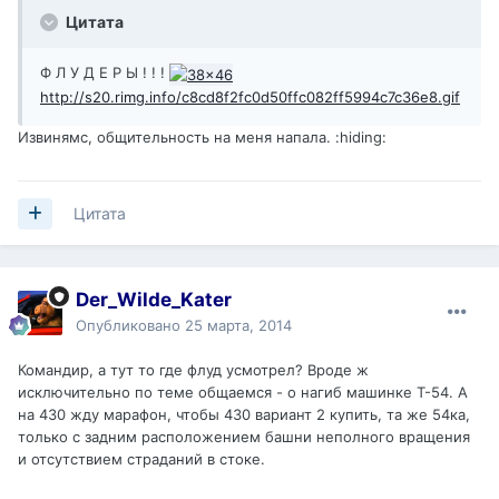
Цитата
Ф Л У Д Е Р Ы ! ! !
http://s20.rimg.info/c8cd8f2fc0d50ffc082ff5994c7c36e8.gif
Извинямс, общительность на меня напала. :hiding:
Цитата
Der_Wilde_Kater
Опубликовано
25 марта, 2014
Командир, а тут то где флуд усмотрел? Вроде ж
исключительно по теме общаемся - о нагиб машинке Т-54. А
на 430 жду марафон, чтобы 430 вариант 2 купить, та же 54ка,
только с задним расположением башни неполного вращения
и отсутствием страданий в стоке.