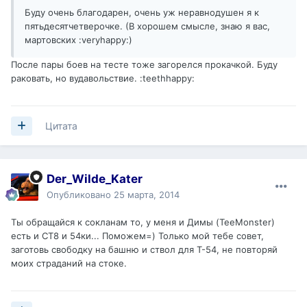
Буду очень благодарен, очень уж неравнодушен я к
пятьдесятчетверочке. (В хорошем смысле, знаю я вас,
мартовских :veryhappy:)
После пары боев на тесте тоже загорелся прокачкой. Буду
раковать, но вудавольствие. :teethhappy:
Цитата
Der_Wilde_Kater
Опубликовано
25 марта, 2014
Ты обращайся к сокланам то, у меня и Димы (TeeMonster)
есть и СТ8 и 54ки... Поможем=) Только мой тебе совет,
заготовь свободку на башню и ствол для Т-54, не повторяй
моих страданий на стоке.