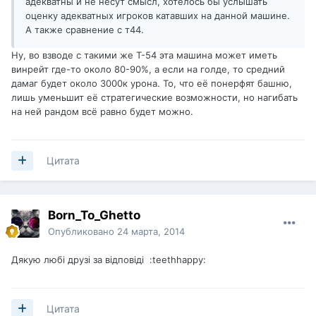
адекватны и не несут смысл, хотелось бы услышать
оценку адекватных игроков катавших на данной машине.
А также сравнение с т44.
Ну, во взводе с такими же Т-54 эта машина может иметь
винрейт где-то около 80-90%, а если на голде, то средний
дамаг будет около 3000к урона. То, что её понерфят башню,
лишь уменьшит её стратегические возможности, но нагибать
на ней рандом всё равно будет можно.
Цитата
Born_To_Ghetto
Опубликовано
24 марта, 2014
Дякую любi друзi за вiдповiдi :teethhappy:
Цитата