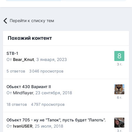
Перейти к списку тем
Похожий контент
STB-1
От
Bear_Knut
,
3 января, 2023
5
ответов
3 046
просмотров
Обьект 430 Вариант II
От
Mindflayer
,
23 сентября, 2018
18
ответов
4 797
просмотров
Объект 705 - ну не "Тапок", пусть будет "Лапоть".
От
IvanUSER
,
25 июля, 2018