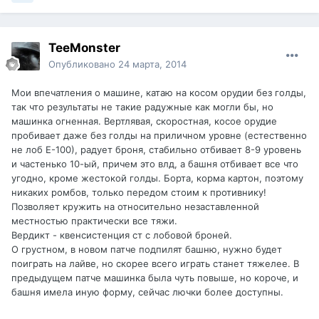
TeeMonster
Опубликовано
24 марта, 2014
Мои впечатления о машине, катаю на косом орудии без голды,
так что результаты не такие радужные как могли бы, но
машинка огненная. Вертлявая, скоростная, косое орудие
пробивает даже без голды на приличном уровне (естественно
не лоб Е-100), радует броня, стабильно отбивает 8-9 уровень
и частенько 10-ый, причем это влд, а башня отбивает все что
угодно, кроме жестокой голды. Борта, корма картон, поэтому
никаких ромбов, только передом стоим к противнику!
Позволяет кружить на относительно незаставленной
местностью практически все тяжи.
Вердикт - квенсистенция ст с лобовой броней.
О грустном, в новом патче подпилят башню, нужно будет
поиграть на лайве, но скорее всего играть станет тяжелее. В
предыдущем патче машинка была чуть повыше, но короче, и
башня имела иную форму, сейчас лючки более доступны.