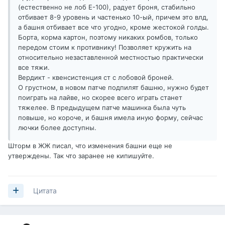
(естественно не лоб Е-100), радует броня, стабильно
отбивает 8-9 уровень и частенько 10-ый, причем это влд,
а башня отбивает все что угодно, кроме жестокой голды.
Борта, корма картон, поэтому никаких ромбов, только
передом стоим к противнику! Позволяет кружить на
относительно незаставленной местностью практически
все тяжи.
Вердикт - квенсистенция ст с лобовой броней.
О грустном, в новом патче подпилят башню, нужно будет
поиграть на лайве, но скорее всего играть станет
тяжелее. В предыдущем патче машинка была чуть
повыше, но короче, и башня имела иную форму, сейчас
лючки более доступны.
Шторм в ЖЖ писал, что изменения башни еще не
утверждены. Так что заранее не кипишуйте.
Цитата