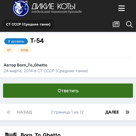
СТ СССР (Средние танки)
Т-54
9 уровень
ст
ссср
Автор
Born_To_Ghetto
24 марта, 2014
в
СТ СССР (Средние танки)
Ответить
НАЗАД
Страница 1 из 12
ДАЛЕЕ
Born_To_Ghetto