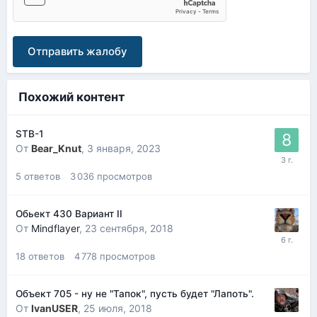
Отправить жалобу
Похожий контент
STB-1
От
Bear_Knut
,
3 января, 2023
5
ответов
3 036
просмотров
Обьект 430 Вариант II
От
Mindflayer
,
23 сентября, 2018
18
ответов
4 778
просмотров
Объект 705 - ну не "Тапок", пусть будет "Лапоть".
От
IvanUSER
,
25 июля, 2018