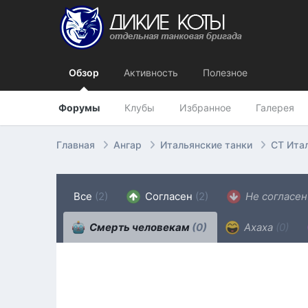
Обзор
Активность
Полезное
Форумы
Клубы
Избранное
Галерея
Главная
Ангар
Итальянские танки
СТ Ита
Все
(2)
Согласен
(2)
Не согласе
Смерть человекам
(0)
Ахаха
(0)