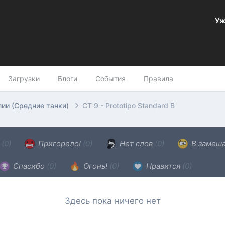
Уж
Загрузки
Блоги
События
Правила
лии (Средние танки)
СТ 9 - Prototipo Standard B
н
(0)
Пригорело!
(0)
Нет слов
(0)
В замеш
Спасибо
(0)
Огонь!
(0)
Нравится
(0)
Здесь пока ничего нет