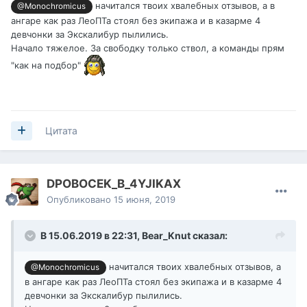
начитался твоих хвалебных отзывов, а в
@Monochromicus
ангаре как раз ЛеоПТа стоял без экипажа и в казарме 4
девчонки за Экскалибур пылились.
Начало тяжелое. За свободку только ствол, а команды прям
"как на подбор"
Цитата
DPOBOCEK_B_4YJIKAX
Опубликовано
15 июня, 2019
В 15.06.2019 в 22:31,
Bear_Knut
сказал:
начитался твоих хвалебных отзывов, а
@Monochromicus
в ангаре как раз ЛеоПТа стоял без экипажа и в казарме 4
девчонки за Экскалибур пылились.