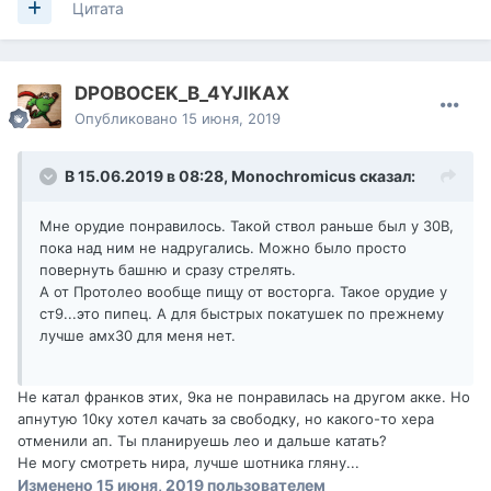
Цитата
DPOBOCEK_B_4YJIKAX
Опубликовано
15 июня, 2019
В 15.06.2019 в 08:28,
Monochromicus
сказал:
Мне орудие понравилось. Такой ствол раньше был у 30В,
пока над ним не надругались. Можно было просто
повернуть башню и сразу стрелять.
А от Протолео вообще пищу от восторга. Такое орудие у
ст9...это пипец. А для быстрых покатушек по прежнему
лучше амх30 для меня нет.
Не катал франков этих, 9ка не понравилась на другом акке. Но
апнутую 10ку хотел качать за свободку, но какого-то хера
отменили ап. Ты планируешь лео и дальше катать?
Не могу смотреть нира, лучше шотника гляну...
Изменено
15 июня, 2019
пользователем