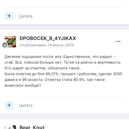
Не знаю, что там вайнят на оффе на маскировку и
подвижность. весьма шустрый. 60 набирает спокойно, с
достоинством. Не такой резвый как французы АМХ, но
Цитата
вполне.
На средней-дальней дистанции вообще шикардос.
Экипаж ещё не докачан, но с вентилем и ББ, без пайка
DPOBOCEK_B_4YJIKAX
сейчас такие цифры:
КД-7,68 (досыл+вент простые).
Опубликовано
14 июня, 2019
Обзор-476 (качается ещё орлиный и нет
радиоперехвата). Оптика простая.
Двоякие ощущения после апа. Единственное, что радует -
Сведение 1,56 (без приводов)
стаб. Все, плюсов больше нет. Тугой на разгон и вертлявость.
Точность-0,27.
Кто шарит за отметки, объясните такое.
Маскировка 29,64/6,19 (22,95/4,8).
Была отметка до боя 86,01%, прошел турбослив, сделал 3095
Короче. Тем кто привык играть на Чарике, или от
дамага и 96 ассиста. Отметка стала 80.9%, как такое
дистанции на подвижных пт- РЕКОМЕНДУЮ (как и
возможно вообще?
младшего ЛЕО ПТА)
Вдумайтесь сами- пробой как на Гриле, при этом нет его
недостатков.
Цитата
Bear_Knut