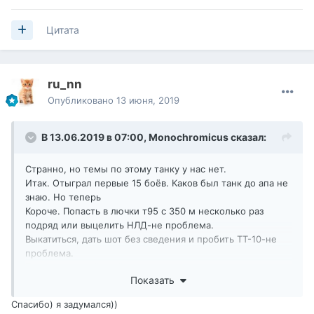
Цитата
ru_nn
Опубликовано
13 июня, 2019
В 13.06.2019 в 07:00,
Monochromicus
сказал:
Странно, но темы по этому танку у нас нет.
Итак. Отыграл первые 15 боёв. Каков был танк до апа не
знаю. Но теперь
Короче. Попасть в лючки т95 с 350 м несколько раз
подряд или выцелить НЛД-не проблема.
Выкатиться, дать шот без сведения и пробить ТТ-10-не
проблема.
Танк офигенный снайпер.
Показать
Пока 2660 среднего. В моих руках это хороший результат
даже для пт-10.
Спасибо) я задумался))
Голды танк практически не требует.