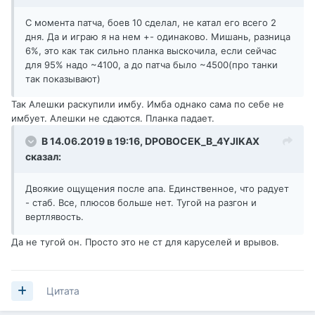
С момента патча, боев 10 сделал, не катал его всего 2
дня. Да и играю я на нем +- одинаково. Мишань, разница
6%, это как так сильно планка выскочила, если сейчас
для 95% надо ~4100, а до патча было ~4500(про танки
так показывают)
Так Алешки раскупили имбу. Имба однако сама по себе не
имбует. Алешки не сдаются. Планка падает.
В 14.06.2019 в 19:16,
DPOBOCEK_B_4YJIKAX
сказал:
Двоякие ощущения после апа. Единственное, что радует
- стаб. Все, плюсов больше нет. Тугой на разгон и
вертлявость.
Да не тугой он. Просто это не ст для каруселей и врывов.
Цитата