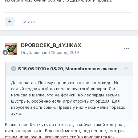
Из серии исключили бой на 5-6 дажки, вот и провал.
Цитата
DPOBOCEK_B_4YJIKAX
Опубликовано
15 июня, 2019
В 15.06.2019 в 08:20,
Monochromicus
сказал:
Да, не катал. Потому оцениваю в нынешнем виде. Не
самый подвижный но вполне шустрый аппарат. Я и
написал в шапке, что не франки, но леопарды весьма
шустрые, особенно если игру строить от орудия. Для
каруселей есть совки. Правда у них максималка гораздо
хуже.
Раньше лео был чуть ли не как лт, а сейчас такой контраст,
очень непривычно. В данный момент, под пенное, смотрю
стрим нира, очень нахваливает его(но кривляется как