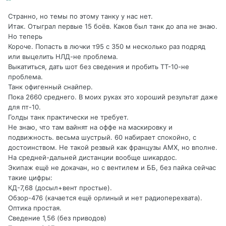
Странно, но темы по этому танку у нас нет.
Итак. Отыграл первые 15 боёв. Каков был танк до апа не знаю.
Но теперь
Короче. Попасть в лючки т95 с 350 м несколько раз подряд
или выцелить НЛД-не проблема.
Выкатиться, дать шот без сведения и пробить ТТ-10-не
проблема.
Танк офигенный снайпер.
Пока 2660 среднего. В моих руках это хороший результат даже
для пт-10.
Голды танк практически не требует.
Не знаю, что там вайнят на оффе на маскировку и
подвижность. весьма шустрый. 60 набирает спокойно, с
достоинством. Не такой резвый как французы АМХ, но вполне.
На средней-дальней дистанции вообще шикардос.
Экипаж ещё не докачан, но с вентилем и ББ, без пайка сейчас
такие цифры:
КД-7,68 (досыл+вент простые).
Обзор-476 (качается ещё орлиный и нет радиоперехвата).
Оптика простая.
Сведение 1,56 (без приводов)