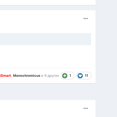
1
11
tSmart
,
Monochromicus
и
9 других