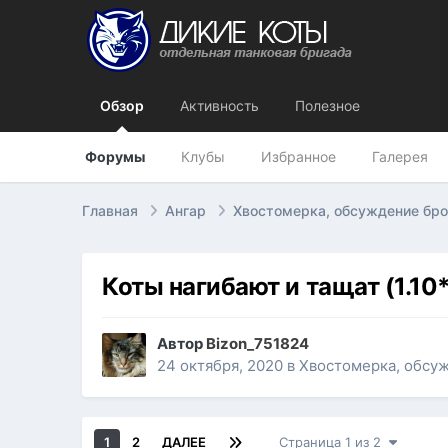
Обзор
Активность
Полезное
Форумы
Клубы
Избранное
Галерея
Главная
Ангар
Хвостомерка, обсуждение бр
Коты нагибают и тащат (1.10*
Автор
Bizon_751824
24 октября, 2020
в
Хвостомерка, обсу
1
2
ДАЛЕЕ
Страница 1 из 2