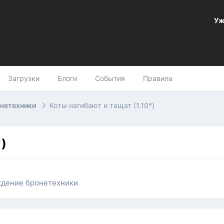
Уж
Загрузки
Блоги
События
Правила
онетехники
Коты нагибают и тащат (1.10*)
)
ждение бронетехники