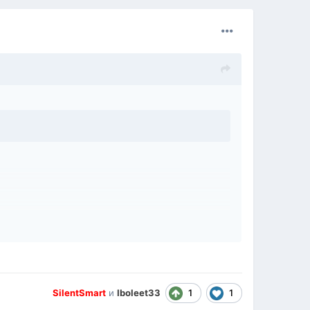
1
1
SilentSmart
и
Iboleet33