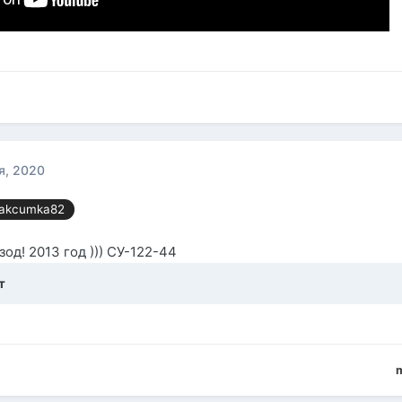
я, 2020
kcumka82
зод! 2013 год ))) СУ-122-44
т