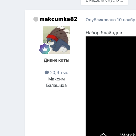
makcumka82
Опубликовано
10 ноябр
Набор блайндов
Дикие коты
20,9 тыс
Максим
Балашиха