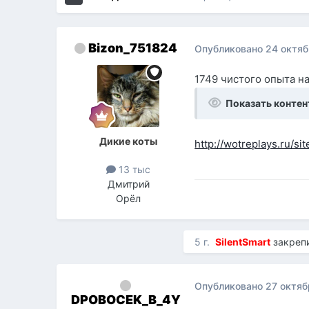
Bizon_751824
Опубликовано
24 октяб
1749 чистого опыта н
Показать контен
Дикие коты
http://wotreplays.ru/s
13 тыс
Дмитрий
Орёл
5 г.
SilentSmart
закреп
Опубликовано
27 октяб
DPOBOCEK_B_4Y