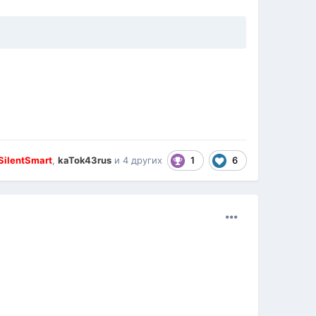
1
6
SilentSmart
,
kaTok43rus
и
4 других