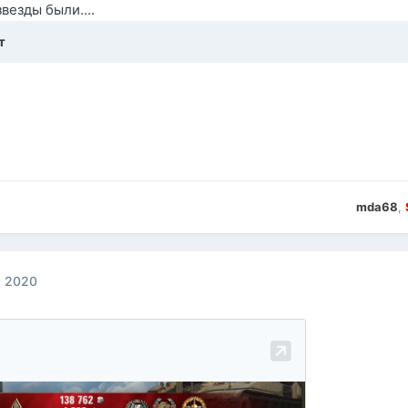
везды были....
т
mda68
,
, 2020