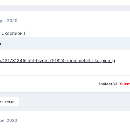
ря, 2020
а Скорпион Г
т
ite/13178134#shtil-bizon_751824-rheinmetall_skorpion_g
Iboleet33
,
Silen
ил тема
ря, 2020