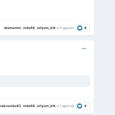
8
diamanter
,
mda68
,
artyom_ktk
и
5 других
4
makcumka82
,
mda68
,
artyom_ktk
и
1 другой