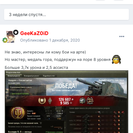
3 недели спустя...
GeeKaZ0iD
Опубликовано
1 декабря, 2020
Не знаю, интересны ли кому бои на арте)
Но мастер, медаль гора, поддержун на лоре 8 уровня
Больше 3,7к урона и 2,5 ассиста