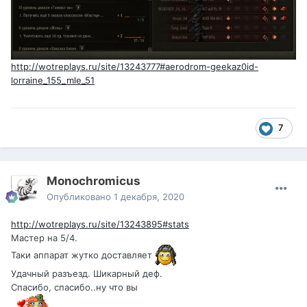
http://wotreplays.ru/site/13243777#aerodrom-geekaz0id-
lorraine_155_mle_51
7
Monochromicus
Опубликовано
1 декабря, 2020
http://wotreplays.ru/site/13243895#stats
Мастер на 5/4.
Таки аппарат жутко доставляет
Удачный разъезд. Шикарный деф.
Спасибо, спасибо..ну что вы