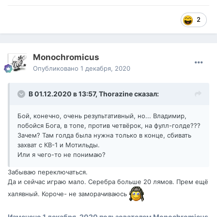
2
Monochromicus
Опубликовано
1 декабря, 2020
В 01.12.2020 в 13:57,
Thorazine
сказал:
Бой, конечно, очень результативный, но... Владимир,
побойся Бога, в топе, против четвёрок, на фулл-голде???
Зачем? Там голда была нужна только в конце, сбивать
захват с КВ-1 и Мотильды.
Или я чего-то не понимаю?
Забываю переключаться.
Да и сейчас играю мало. Серебра больше 20 лямов. Прем ещё
халявный. Короче- не заморачиваюсь
Изменено
1 декабря, 2020
пользователем Monochromicus