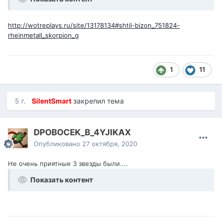
http://wotreplays.ru/site/13178134#shtil-bizon_751824-
rheinmetall_skorpion_g
1
11
5 г.
SilentSmart
закрепил тема
DPOBOCEK_B_4YJIKAX
Опубликовано
27 октября, 2020
Не очень приятные 3 звезды были....
Показать контент