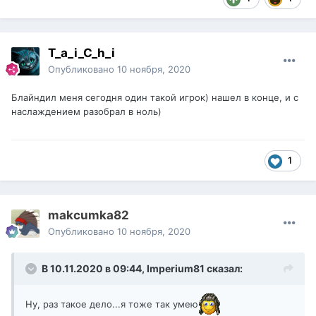
T_a_i_C_h_i
Опубликовано
10 ноября, 2020
Блайндил меня сегодня один такой игрок) нашел в конце, и с
наслаждением разобрал в ноль)
1
makcumka82
Опубликовано
10 ноября, 2020
В 10.11.2020 в 09:44,
Imperium81
сказал:
Ну, раз такое дело...я тоже так умею