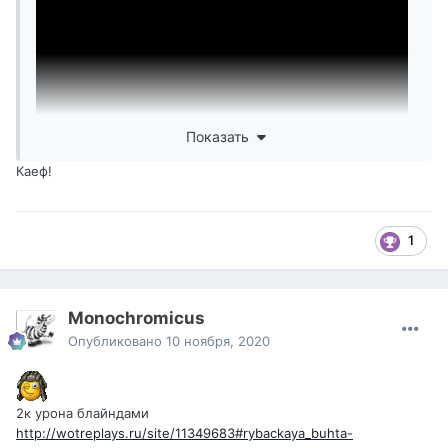
Показать
Каеф!
1
Monochromicus
Опубликовано
10 ноября, 2020
2к урона блайндами
http://wotreplays.ru/site/11349683#rybackaya_buhta-