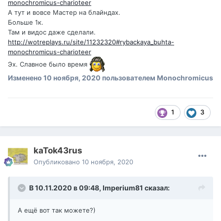
monochromicus-charioteer
А тут и вовсе Мастер на блайндах.
Больше 1к.
Там и видос даже сделали.
http://wotreplays.ru/site/11232320#rybackaya_buhta-
monochromicus-charioteer
Эх. Славное было время
Изменено
10 ноября, 2020
пользователем Monochromicus
1
3
kaTok43rus
Опубликовано
10 ноября, 2020
В 10.11.2020 в 09:48,
Imperium81
сказал:
А ещё вот так можете?)