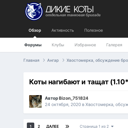
Обзор
Активность
Полезное
Форумы
Клубы
Избранное
Галерея
Главная
Ангар
Хвостомерка, обсуждение бр
Коты нагибают и тащат (1.10*
Автор
Bizon_751824
24 октября, 2020
в
Хвостомерка, обсу
1
2
ДАЛЕЕ
Страница 1 из 2