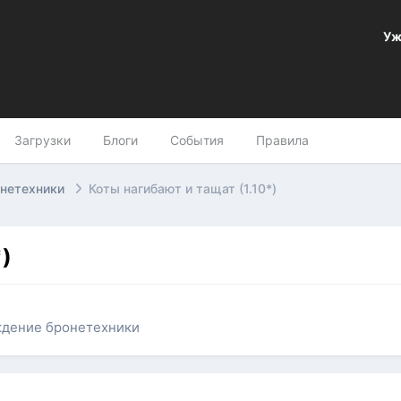
Уж
Загрузки
Блоги
События
Правила
онетехники
Коты нагибают и тащат (1.10*)
)
ждение бронетехники