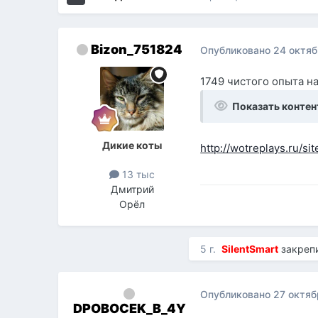
Bizon_751824
Опубликовано
24 октяб
1749 чистого опыта н
Показать контен
Дикие коты
http://wotreplays.ru/s
13 тыс
Дмитрий
Орёл
5 г.
SilentSmart
закреп
Опубликовано
27 октяб
DPOBOCEK_B_4Y