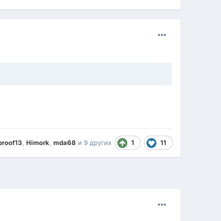
1
11
proof13
,
Himork
,
mda68
и
9 других