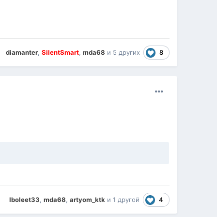
8
diamanter
,
SilentSmart
,
mda68
и
5 других
4
Iboleet33
,
mda68
,
artyom_ktk
и
1 другой