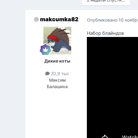
makcumka82
Опубликовано
10 ноябр
Набор блайндов
Дикие коты
20,9 тыс
Максим
Балашиха