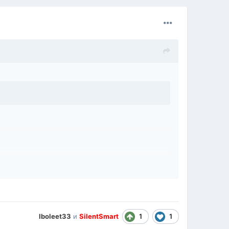
1
1
Iboleet33
и
SilentSmart