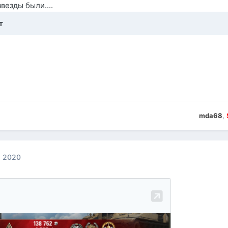
везды были....
т
mda68
,
, 2020