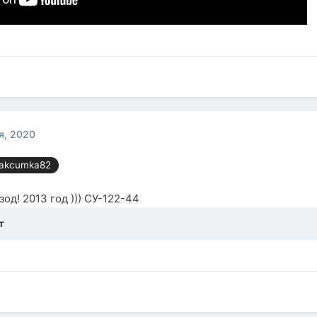
я, 2020
kcumka82
зод! 2013 год ))) СУ-122-44
т