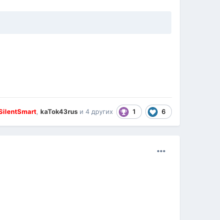
1
6
SilentSmart
,
kaTok43rus
и
4 других