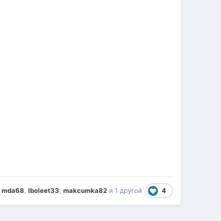
4
mda68
,
Iboleet33
,
makcumka82
и
1 другой