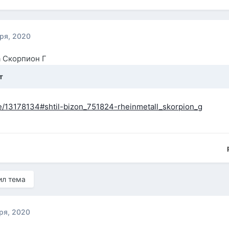
ря, 2020
а Скорпион Г
т
ite/13178134#shtil-bizon_751824-rheinmetall_skorpion_g
ил тема
ря, 2020