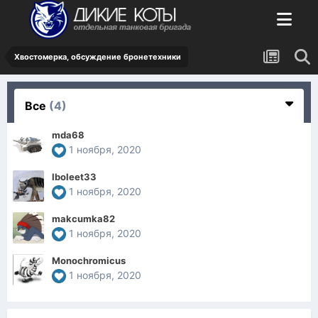
Хвостомерка, обсуждение бронетехники
Все
(4)
mda68
1 ноября, 2020
Iboleet33
1 ноября, 2020
makcumka82
1 ноября, 2020
Monochromicus
1 ноября, 2020