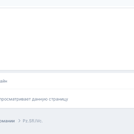
лайн
 просматривает данную страницу
ермании
Pz.Sfl.IVc.