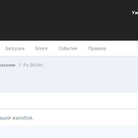
Уж
Загрузки
Блоги
События
Правила
ермании
Pz.Sfl.IVc.
ашей жалобой.