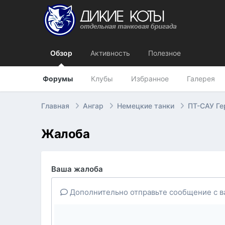
Обзор
Активность
Полезное
Форумы
Клубы
Избранное
Галерея
Главная
Ангар
Немецкие танки
ПТ-САУ Г
Жалоба
Ваша жалоба
Дополнительно отправьте сообщение с в