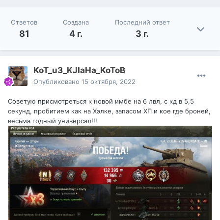
Ответов
Создана
Последний ответ
81
4 г.
3 г.
KoT_u3_KJIaHa_KoToB
Опубликовано
15 октября, 2022
Советую присмотреться к новой имбе на 6 лвл, с кд в 5,5
секунд, пробитием как на Хэлке, запасом ХП и кое где броней,
весьма годный универсал!!!