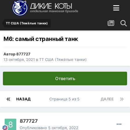
ТТ США (Тяжёлые танки)
М6: самый странный танк
Автор
877727
13 октября, 2021
в
ТТ США (Тяжёлые танки)
Ответить
НАЗАД
Страница 5 из 5
ДАЛЕЕ
877727
Опубликовано
5 октября, 2022