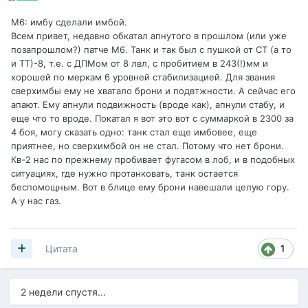
М6: имбу сделали имбой.
Всем привет, недавно обкатал апнутого в прошлом (или уже
позапрошлом?) патче М6. Танк и так был с пушкой от СТ (а то
и ТТ)-8, т.е. с ДПМом от 8 лвл, с пробитием в 243(!)мм и
хорошей по меркам 6 уровней стабилизацией. Для звания
сверхимбы ему не хватало брони и подвтжности. А сейчас его
апают. Ему апнули подвижность (вроде как), апнули стабу, и
еще что то вроде. Покатал я вот это вот с суммаркой в 2300 за
4 боя, могу сказать одно: танк стал еще имбовее, еще
приятнее, но сверхимбой он не стал. Потому что нет брони.
Кв-2 нас по прежнему пробивает фугасом в лоб, и в подобных
ситуациях, где нужно протанковать, танк остается
беспомощным. Вот в блице ему брони навешали целую гору.
А у нас газ.
1
Цитата
2 недели спустя...