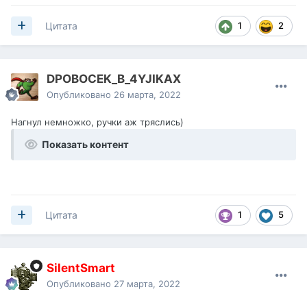
опыт мастера на 9 уровне можно отхватить, а тут
четвёрка и более 40% суммарного ХП противника:
1
2
Цитата
http://wotreplays.ru/site/13993455#stats
DPOBOCEK_B_4YJIKAX
Опубликовано
26 марта, 2022
Нагнул немножко, ручки аж тряслись)
Показать контент
1
5
Цитата
SilentSmart
Опубликовано
27 марта, 2022