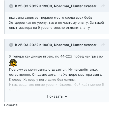
В 25.03.2022 в 19:00,
Nordmar_Hunter
сказал:
пка сына занимает первое место среди всех боёв
Хетцеров как по урону, так и по чистому опыту. За такой
опыт мастера на 9 уровне можно отхватить, а ту
В 25.03.2022 в 19:00,
Nordmar_Hunter
сказал:
Я теперь как днище играю, по 44-22% побед наигрываю
Поэтому за меня сынку отдувается. Ну на своём акке,
естественно. Он давно хотел на Хетцере мастера взять.
К слову, Хетцер у него даже без лампы.
Итак, вводные: пятые уровни, Фьорды, бой идёт менее 5
минут.
Сколько урония и фрагов может набить Хетцер на голде?
Показать
Ответ: столько, что на данный момент на ВотРеплейс
репка сына занимает первое место среди всех боёв
Покайся!
Хетцеров как по урону, так и по чистому опыту. За такой