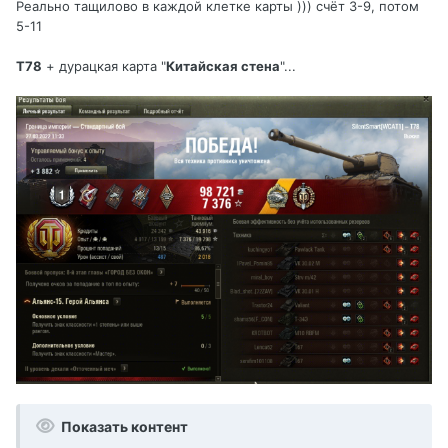
Реально тащилово в каждой клетке карты ))) счёт 3-9, потом
5-11
Т78
+ дурацкая карта "
Китайская стена
"...
Показать контент