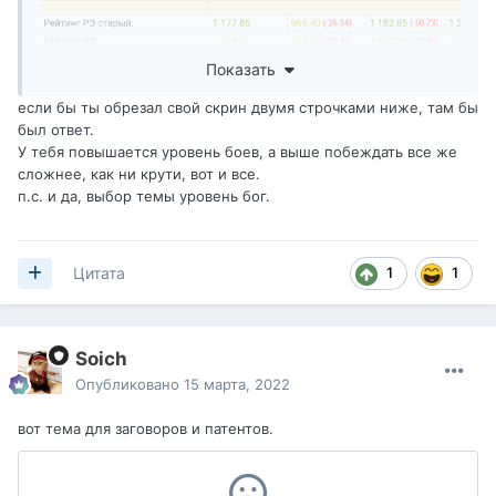
Показать
если бы ты обрезал свой скрин двумя строчками ниже, там бы
был ответ.
У тебя повышается уровень боев, а выше побеждать все же
сложнее, как ни крути, вот и все.
п.с. и да, выбор темы уровень бог.
Итак, вопрос знатокам: как же так получается, что мои
честные 59% побед и почти 2500 вн8 превратились в
55% и 1728 вн8? По всем остальным показателям,
заметьте, тоже просадка. Почему постоянно
1
1
Цитата
прогрессирующий я вдруг пошел на понижение, если эта
игра честная?
Ну а почему в эту тему.. уху, смотрите, у меня на 7%
винрейт выше, чем на старом акке, эти 7% я поднял за
Soich
время пребывания с вами, ухуу, ураа
Опубликовано
15 марта, 2022
ХОТЯ ЭТО ДОЛЖНЫ БЫЛИ БЫТЬ 9%
Я шел на около 60 винку. Пришел
вот тема для заговоров и патентов.