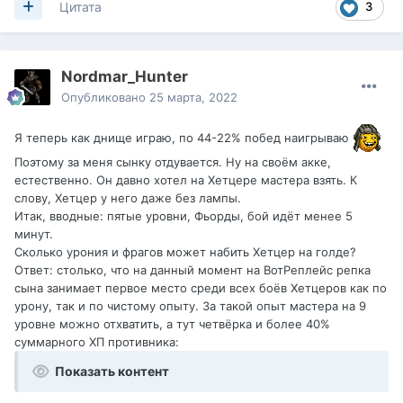
3
Цитата
Nordmar_Hunter
Опубликовано
25 марта, 2022
Я теперь как днище играю, по 44-22% побед наигрываю
Поэтому за меня сынку отдувается. Ну на своём акке,
естественно. Он давно хотел на Хетцере мастера взять. К
слову, Хетцер у него даже без лампы.
Итак, вводные: пятые уровни, Фьорды, бой идёт менее 5
минут.
Сколько урония и фрагов может набить Хетцер на голде?
Ответ: столько, что на данный момент на ВотРеплейс репка
сына занимает первое место среди всех боёв Хетцеров как по
урону, так и по чистому опыту. За такой опыт мастера на 9
уровне можно отхватить, а тут четвёрка и более 40%
суммарного ХП противника:
Показать контент