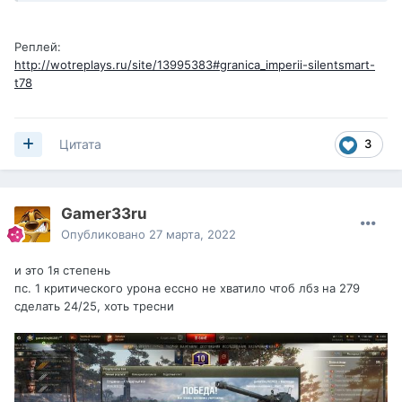
Реплей:
http://wotreplays.ru/site/13995383#granica_imperii-silentsmart-
t78
3
Цитата
Gamer33ru
Опубликовано
27 марта, 2022
и это 1я степень
пс. 1 критического урона ессно не хватило чтоб лбз на 279
сделать 24/25, хоть тресни