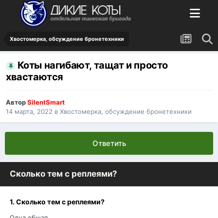
Хвостомерка, обсуждение бронетехники
Коты нагибают, тащат и просто
хвастаются
Автор
SilentSmart
14 марта, 2022
в
Хвостомерка, обсуждение бронетехники
Ответить
Сколько тем с реплеями?
1. Сколько тем с реплеями?
Одна общая