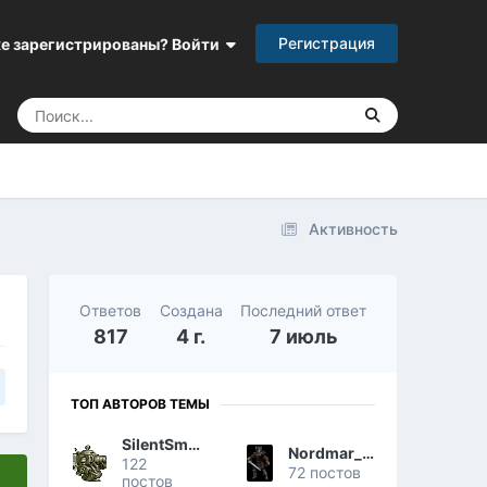
Регистрация
е зарегистрированы? Войти
Активность
Ответов
Создана
Последний ответ
817
4 г.
7 июль
ТОП АВТОРОВ ТЕМЫ
SilentSmart
Nordmar_Hunter
122
72 постов
постов