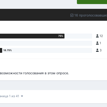
16 проголосовавши
12
1
3
возможности голосования в этом опросе.
аница 1 из 41