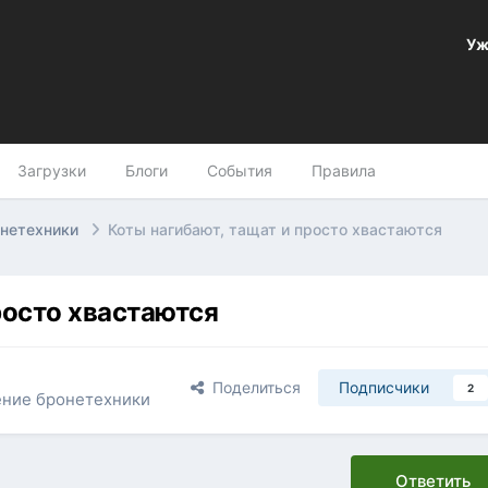
Уж
Загрузки
Блоги
События
Правила
онетехники
Коты нагибают, тащат и просто хвастаются
росто хвастаются
Поделиться
Подписчики
2
ение бронетехники
Ответить