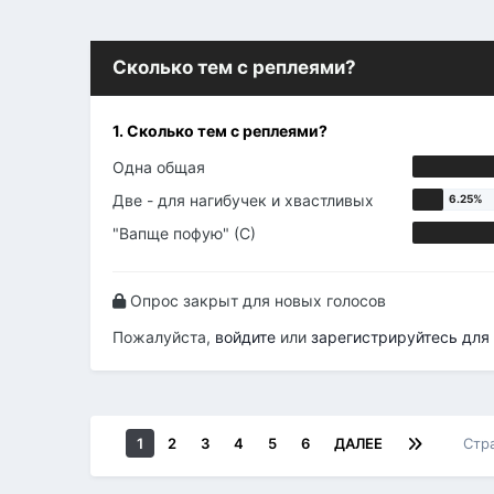
Сколько тем с реплеями?
1. Сколько тем с реплеями?
Одна общая
Две - для нагибучек и хвастливых
"Вапще пофую" (С)
Опрос закрыт для новых голосов
Пожалуйста,
войдите
или
зарегистрируйтесь
для 
1
2
3
4
5
6
ДАЛЕЕ
Стр