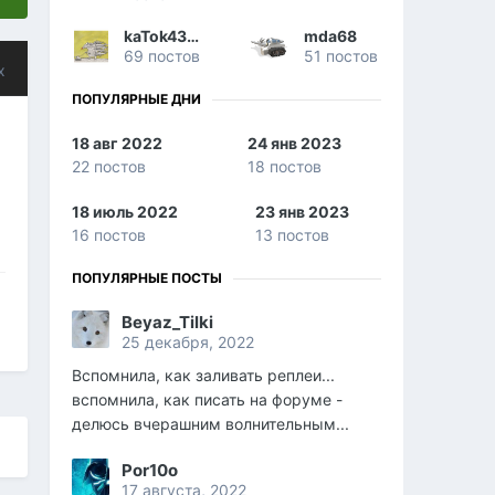
kaTok43rus
mda68
69 постов
51 постов
х
ПОПУЛЯРНЫЕ ДНИ
18 авг 2022
24 янв 2023
22 постов
18 постов
18 июль 2022
23 янв 2023
16 постов
13 постов
ПОПУЛЯРНЫЕ ПОСТЫ
Beyaz_Tilki
25 декабря, 2022
Вспомнила, как заливать реплеи...
вспомнила, как писать на форуме -
делюсь вчерашним волнительным...
Por10o
17 августа, 2022