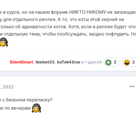
е в курсе, но на нашем форуме НИКТО НИКОМУ не запрещае
 для отдельного реплея. А то, что коты этой херней не
олько об адекватности котов. Хотя, если в реплее будет что
и отдельную тему, чтобы пообсуждать, заодно пофлудить. Н
2
2
SilentSmart
,
Iboleet33
,
kaTok43rus
и
1 другой
, 2022
у с бизоном переписку?
аю по вечерам