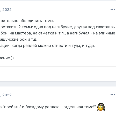
, 2022
твительно объединить темы.
оставить 2 темы: одна под нагибучие, другая под хвастливы
бои, на мастера, на отметки и т.п., а нагибучая - на эпичные
тащунские бои и т.д.
ации, когда реплей можно отнести и туда, и туда.
ание ))
, 2022
в "поебать" и "каждому реплею - отдельная тема!"