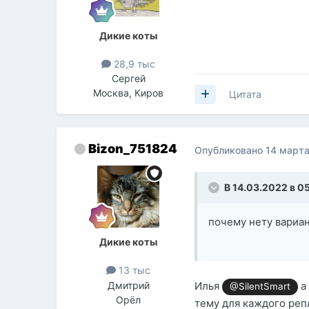
Дикие коты
28,9 тыс
Сергей
Москва, Киров
Цитата
Bizon_751824
Опубликовано
14 марта
В 14.03.2022 в 0
почему нету вариан
Дикие коты
13 тыс
Дмитрий
Илья
а 
@SilentSmart
Орёл
тему для каждого реп