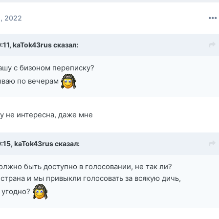
, 2022
:11,
kaTok43rus
сказал:
нашу с бизоном переписку?
тываю по вечерам
у не интересна, даже мне
9:15,
kaTok43rus
сказал:
должно быть доступно в голосовании, не так ли?
 страна и мы привыкли голосовать за всякую дичь,
 угодно?