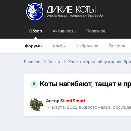
Обзор
Активность
Полезное
Форумы
Клубы
Избранное
Галерея
Главная
Ангар
Хвостомерка, обсуждение бр
Коты нагибают, тащат и п
Автор
SilentSmart
14 марта, 2022
в
Хвостомерка, обсужд