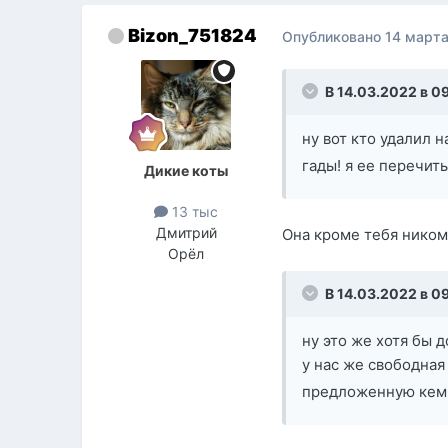
Bizon_751824
Опубликовано
14 марта
В 14.03.2022 в 09
ну вот кто удалил 
гады! я ее перечи
Дикие коты
13 тыс
Дмитрий
Она кроме тебя ником
Орёл
В 14.03.2022 в 0
ну это же хотя бы 
у нас же свободная
предложенную кем