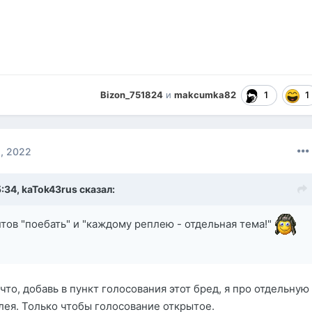
1
1
Bizon_751824
и
makcumka82
, 2022
5:34,
kaTok43rus
сказал:
тов "поебать" и "каждому реплею - отдельная тема!"
что, добавь в пункт голосования этот бред, я про отдельную
лея. Только чтобы голосование открытое.