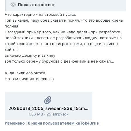
Показать контент
Что характерно - на стоковой пушке.
Топ выкачал, пару боев скатал и понял, что это вообще хрень
полная
Наглядный пример того, как не надо делать при разработке
новой техники - давать ее разрабатывать людям, которые на
такой технике не то что не играют сами, но еще и активно
хейтят.
выкачаю десятку и выкину
зря только сережу бурунова с девчонками в нее сажал...
А, да. видимомонтаж
Но там ничо интересного
20260618_2005_sweden-S39_15cm_AKV60_Utkast_1_14_siegfried_line.mtreplay
1.86 MB
·
25 загрузок
Изменено
18 июня
пользователем kaTok43rus