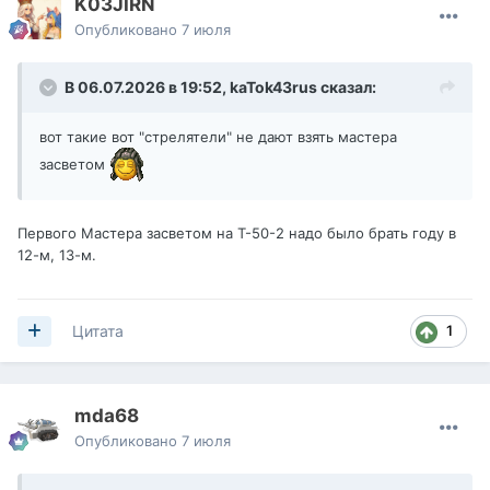
K03JIRN
Опубликовано
7 июля
В 06.07.2026 в 19:52,
kaTok43rus
сказал:
вот такие вот "стрелятели" не дают взять мастера
засветом
Первого Мастера засветом на Т-50-2 надо было брать году в
12-м, 13-м.
здесь мои девчонки изнасиловали рандом
1
Цитата
replay_last_battle.mtreplay
Недоступно
mda68
Опубликовано
7 июля