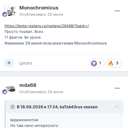
Monochromicus
Опубликовано
29 июня
https://lesta-replays.ru/replays/29448/?back=/
Просто порвал. Всех.
11 фрагов. 8к урона
Изменено
29 июня
пользователем Monochromicus
1
3
Цитата
mda68
Опубликовано
29 июня
В 18.06.2026 в 17:24,
kaTok43rus
сказал:
видимомонтаж
Но там ничо интересного