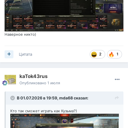
Наверное никто)
2
1
Цитата
kaTok43rus
Опубликовано
1 июля
В 01.07.2026 в 19:59,
mda68
сказал:
Кто так сможет играть как Кузьма?)