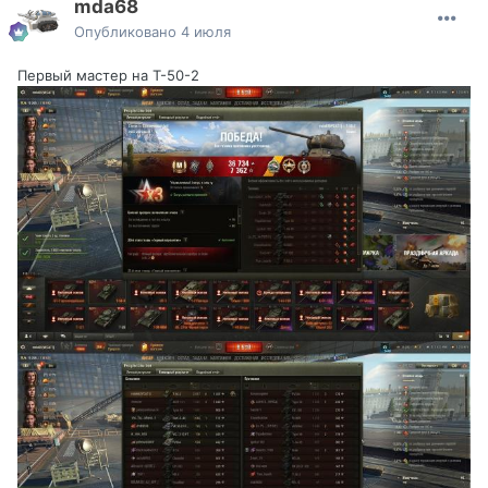
mda68
Опубликовано
4 июля
Первый мастер на Т-50-2
Наверное никто)