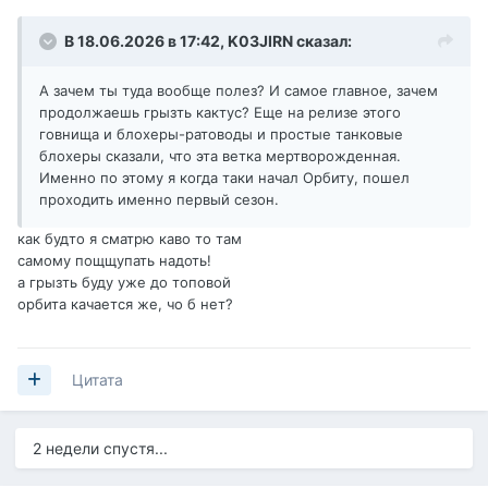
В 18.06.2026 в 17:42,
K03JIRN
сказал:
А зачем ты туда вообще полез? И самое главное, зачем
продолжаешь грызть кактус? Еще на релизе этого
гoвнищa и блохеры-ратоводы и простые танковые
блохеры сказали, что эта ветка мертворожденная.
Именно по этому я когда таки начал Орбиту, пошел
проходить именно первый сезон.
как будто я сматрю каво то там
самому пощщупать надоть!
а грызть буду уже до топовой
орбита качается же, чо б нет?
Цитата
2 недели спустя...