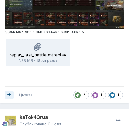
здесь мои девчонки изнасиловали рандом
replay_last_battle.mtreplay
1.88 MB
·
18 загрузок
2
1
1
Цитата
kaTok43rus
Опубликовано
6 июля