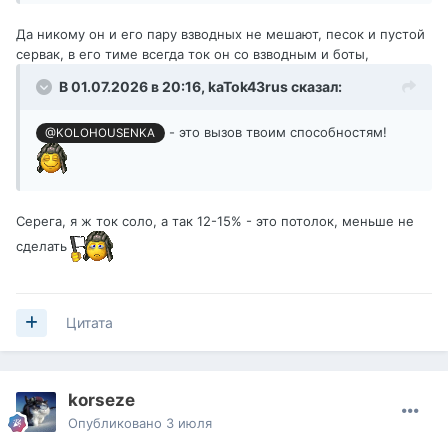
Да никому он и его пару взводных не мешают, песок и пустой
сервак, в его тиме всегда ток он со взводным и боты,
В 01.07.2026 в 20:16,
kaTok43rus
сказал:
Наверное никто)
- это вызов твоим способностям!
@KOLOHOUSENKA
Серега, я ж ток соло, а так 12-15% - это потолок, меньше не
сделать
Цитата
korseze
Опубликовано
3 июля