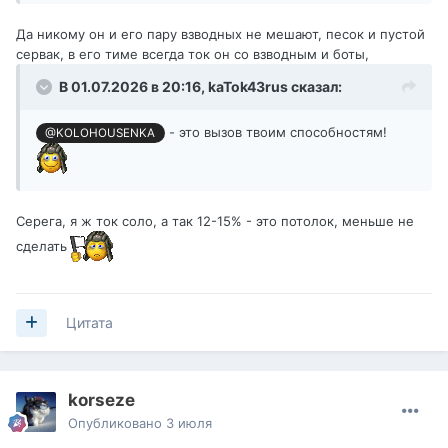
Да никому он и его пару взводных не мешают, песок и пустой
сервак, в его тиме всегда ток он со взводным и боты,
В 01.07.2026 в 20:16,
kaTok43rus
сказал:
Наверное никто)
- это вызов твоим способностям!
@KOLOHOUSENKA
Серега, я ж ток соло, а так 12-15% - это потолок, меньше не
сделать
Цитата
korseze
Опубликовано
3 июля