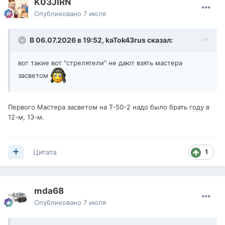
K03JIRN
Опубликовано
7 июля
В 06.07.2026 в 19:52,
kaTok43rus
сказал:
вот такие вот "стрелятели" не дают взять мастера
засветом
Первого Мастера засветом на Т-50-2 надо было брать году в
12-м, 13-м.
здесь мои девчонки изнасиловали рандом
1
Цитата
replay_last_battle.mtreplay
Недоступно
mda68
Опубликовано
7 июля