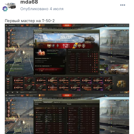
mda68
Опубликовано
4 июля
Первый мастер на Т-50-2
Наверное никто)