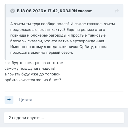
В 18.06.2026 в 17:42,
K03JIRN
сказал:
А зачем ты туда вообще полез? И самое главное, зачем
продолжаешь грызть кактус? Еще на релизе этого
гoвнищa и блохеры-ратоводы и простые танковые
блохеры сказали, что эта ветка мертворожденная.
Именно по этому я когда таки начал Орбиту, пошел
проходить именно первый сезон.
как будто я сматрю каво то там
самому пощщупать надоть!
а грызть буду уже до топовой
орбита качается же, чо б нет?
Цитата
2 недели спустя...