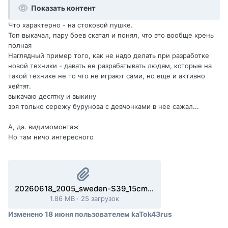
Показать контент
Что характерно - на стоковой пушке.
Топ выкачал, пару боев скатал и понял, что это вообще хрень
полная
Наглядный пример того, как не надо делать при разработке
новой техники - давать ее разрабатывать людям, которые на
такой технике не то что не играют сами, но еще и активно
хейтят.
выкачаю десятку и выкину
зря только сережу бурунова с девчонками в нее сажал...
А, да. видимомонтаж
Но там ничо интересного
20260618_2005_sweden-S39_15cm_AKV60_Utkast_1_14_siegfried_line.mtreplay
1.86 MB
·
25 загрузок
Изменено
18 июня
пользователем kaTok43rus