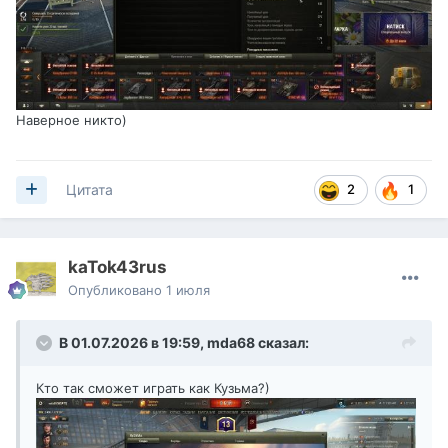
Наверное никто)
2
1
Цитата
kaTok43rus
Опубликовано
1 июля
В 01.07.2026 в 19:59,
mda68
сказал:
Кто так сможет играть как Кузьма?)