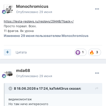
Monochromicus
Опубликовано
29 июня
https://lesta-replays.ru/replays/29448/?back=/
Просто порвал. Всех.
11 фрагов. 8к урона
Изменено
29 июня
пользователем Monochromicus
1
3
Цитата
mda68
Опубликовано
29 июня
В 18.06.2026 в 17:24,
kaTok43rus
сказал:
видимомонтаж
Но там ничо интересного