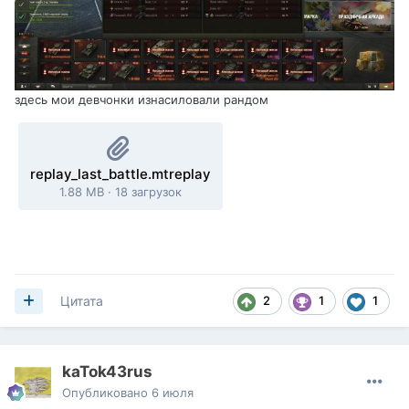
здесь мои девчонки изнасиловали рандом
replay_last_battle.mtreplay
1.88 MB
·
18 загрузок
2
1
1
Цитата
kaTok43rus
Опубликовано
6 июля