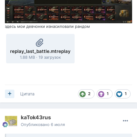
здесь мои девчонки изнасиловали рандом
replay_last_battle.mtreplay
1.88 MB
·
19 загрузок
2
1
1
Цитата
kaTok43rus
Опубликовано
6 июля