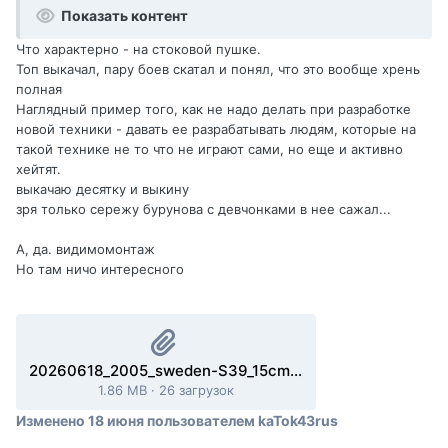
Показать контент
Что характерно - на стоковой пушке.
Топ выкачал, пару боев скатал и понял, что это вообще хрень
полная
Наглядный пример того, как не надо делать при разработке
новой техники - давать ее разрабатывать людям, которые на
такой технике не то что не играют сами, но еще и активно
хейтят.
выкачаю десятку и выкину
зря только сережу бурунова с девчонками в нее сажал...
А, да. видимомонтаж
Но там ничо интересного
20260618_2005_sweden-S39_15cm_AKV60_Utkast_1_14_siegfried_line.mtreplay
1.86 MB
·
26 загрузок
Изменено
18 июня
пользователем kaTok43rus