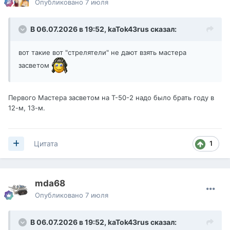
Опубликовано
7 июля
В 06.07.2026 в 19:52,
kaTok43rus
сказал:
вот такие вот "стрелятели" не дают взять мастера
засветом
Первого Мастера засветом на Т-50-2 надо было брать году в
12-м, 13-м.
здесь мои девчонки изнасиловали рандом
1
Цитата
replay_last_battle.mtreplay
Недоступно
mda68
Опубликовано
7 июля
В 06.07.2026 в 19:52,
kaTok43rus
сказал: