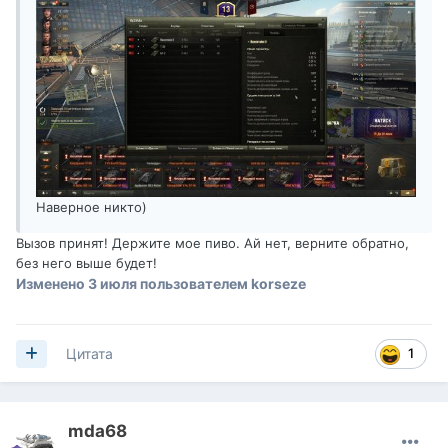
Наверное никто)
Вызов принят! Держите мое пиво. Ай нет, верните обратно,
без него выше будет!
Изменено
3 июля
пользователем korseze
1
Цитата
mda68