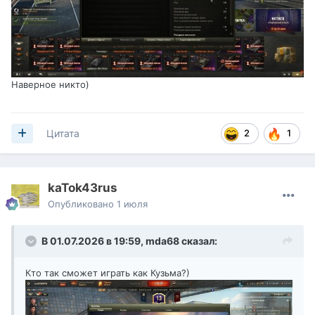
Наверное никто)
2
1
Цитата
kaTok43rus
Опубликовано
1 июля
В 01.07.2026 в 19:59,
mda68
сказал:
Кто так сможет играть как Кузьма?)