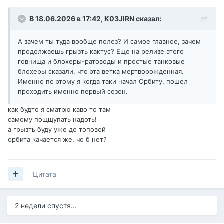
В 18.06.2026 в 17:42,
K03JIRN
сказал:
А зачем ты туда вообще полез? И самое главное, зачем
продолжаешь грызть кактус? Еще на релизе этого
гoвнищa и блохеры-ратоводы и простые танковые
блохеры сказали, что эта ветка мертворожденная.
Именно по этому я когда таки начал Орбиту, пошел
проходить именно первый сезон.
как будто я сматрю каво то там
самому пощщупать надоть!
а грызть буду уже до топовой
орбита качается же, чо б нет?
Цитата
2 недели спустя...