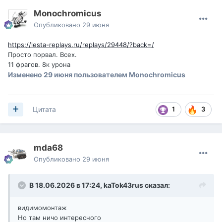
Monochromicus
Опубликовано
29 июня
https://lesta-replays.ru/replays/29448/?back=/
Просто порвал. Всех.
11 фрагов. 8к урона
Изменено
29 июня
пользователем Monochromicus
1
3
Цитата
mda68
Опубликовано
29 июня
В 18.06.2026 в 17:24,
kaTok43rus
сказал:
видимомонтаж
Но там ничо интересного