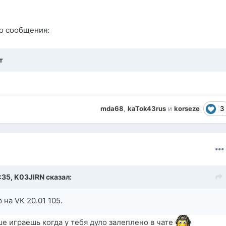
о сообщения:
т
3
mda68
,
kaTok43rus
и
korseze
:35,
K03JIRN
сказал:
 на VK 20.01 105.
е играешь когда у тебя дуло залеплено в чате