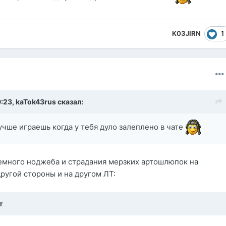
1
K03JIRN
9:23,
kaTok43rus
сказал:
учше играешь когда у тебя дуло залеплено в чате
немного ноджеба и страдания мерзких артошлюпок на
другой стороны и на другом ЛТ:
т