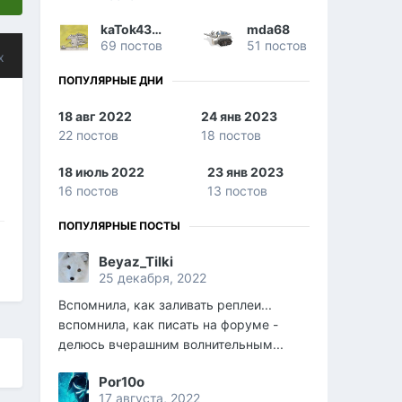
kaTok43rus
mda68
69 постов
51 постов
х
ПОПУЛЯРНЫЕ ДНИ
18 авг 2022
24 янв 2023
22 постов
18 постов
18 июль 2022
23 янв 2023
16 постов
13 постов
ПОПУЛЯРНЫЕ ПОСТЫ
Beyaz_Tilki
25 декабря, 2022
Вспомнила, как заливать реплеи...
вспомнила, как писать на форуме -
делюсь вчерашним волнительным...
Por10o
17 августа, 2022