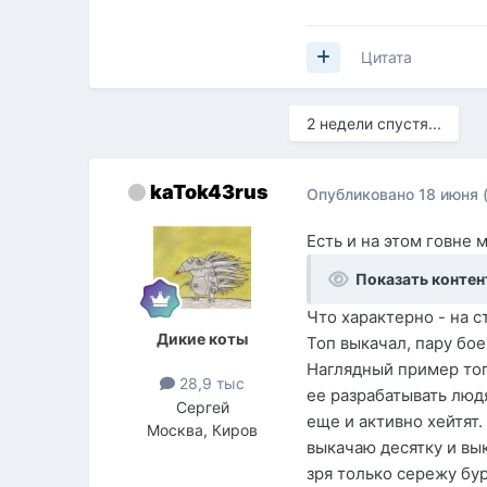
Цитата
2 недели спустя...
kaTok43rus
Опубликовано
18 июня
Есть и на этом говне 
Показать контен
Что характерно - на с
Дикие коты
Топ выкачал, пару бое
Наглядный пример того
28,9 тыс
ее разрабатывать людя
Сергей
еще и активно хейтят.
Москва, Киров
выкачаю десятку и вы
зря только сережу бур