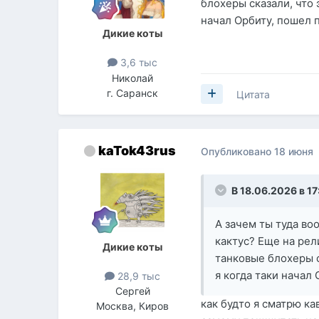
блохеры сказали, что 
начал Орбиту, пошел 
Дикие коты
3,6 тыс
Николай
г. Саранск
Цитата
kaTok43rus
Опубликовано
18 июня
В 18.06.2026 в 17
А зачем ты туда во
кактус? Еще на рел
Дикие коты
танковые блохеры с
я когда таки начал
28,9 тыс
Сергей
как будто я сматрю ка
Москва, Киров