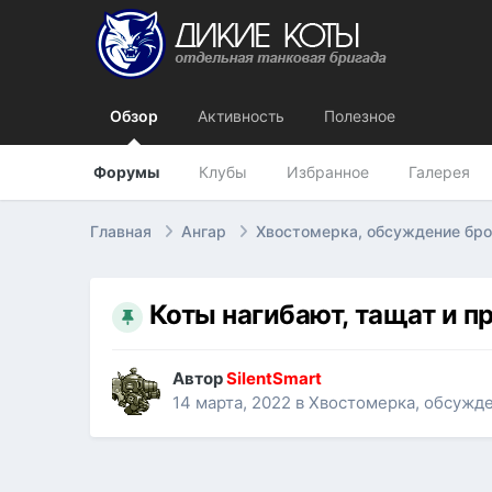
Обзор
Активность
Полезное
Форумы
Клубы
Избранное
Галерея
Главная
Ангар
Хвостомерка, обсуждение бр
Коты нагибают, тащат и п
Автор
SilentSmart
14 марта, 2022
в
Хвостомерка, обсужд