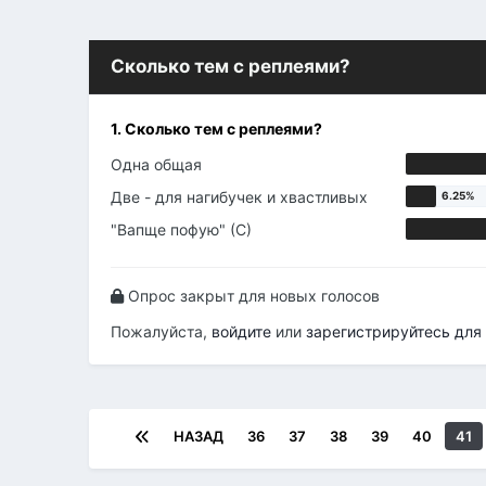
Сколько тем с реплеями?
1. Сколько тем с реплеями?
Одна общая
Две - для нагибучек и хвастливых
"Вапще пофую" (С)
Опрос закрыт для новых голосов
Пожалуйста,
войдите
или
зарегистрируйтесь
для 
НАЗАД
36
37
38
39
40
41