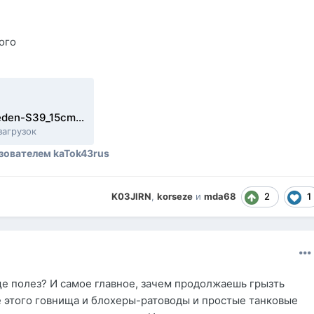
ого
20260618_2005_sweden-S39_15cm_AKV60_Utkast_1_14_siegfried_line.mtreplay
загрузок
зователем kaTok43rus
2
1
K03JIRN
,
korseze
и
mda68
ще полез? И самое главное, зачем продолжаешь грызть
е этого гoвнищa и блохеры-ратоводы и простые танковые