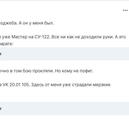
оджеба. А он у меня был.
уже Мастер на СУ-122. Все ни как не доходили руки. А это
мрате:
т
чно в том бою прокляли. Но кому не пофиг.
 VK 20.01 105. Здесь от меня уже страдали мерзкие
т