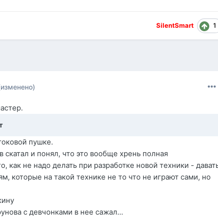
1
SilentSmart
(изменено)
мастер.
т
токовой пушке.
в скатал и понял, что это вообще хрень полная
, как не надо делать при разработке новой техники - дават
м, которые на такой технике не то что не играют сами, но
кину
унова с девчонками в нее сажал...