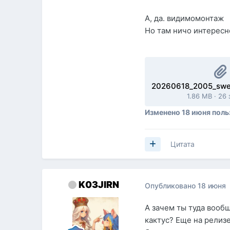
А, да. видимомонтаж
Но там ничо интересн
1.86 MB
·
26 
Изменено
18 июня
поль
Цитата
K03JIRN
Опубликовано
18 июня
А зачем ты туда вооб
кактус? Еще на релиз