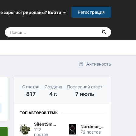
Регистрация
е зарегистрированы? Войти
Активность
Ответов
Создана
Последний ответ
817
4 г.
7 июль
ТОП АВТОРОВ ТЕМЫ
SilentSmart
Nordmar_Hunter
122
72 постов
постов