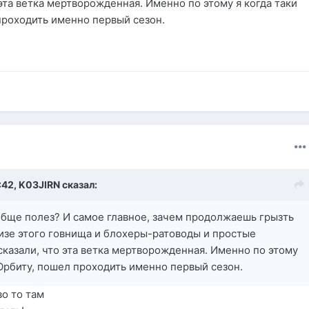
эта ветка мертворожденная. Именно по этому я когда таки
проходить именно первый сезон.
:42,
K03JIRN
сказал:
обще полез? И самое главное, зачем продолжаешь грызть
изе этого гoвнищa и блохеры-ратоводы и простые
казали, что эта ветка мертворожденная. Именно по этому
 Орбиту, пошел проходить именно первый сезон.
во то там