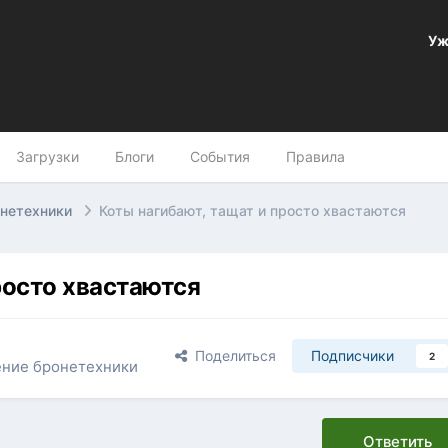
Уж
Загрузки
Блоги
События
Правила
онетехники
Коты нагибают, тащат и просто хвастаются
росто хвастаются
Поделиться
Подписчики
2
ение бронетехники
Ответить