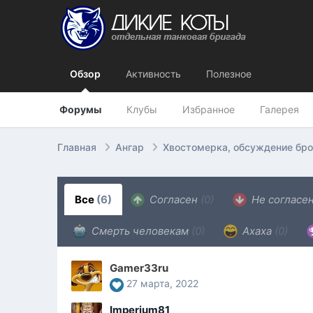
Обзор
Активность
Полезное
Форумы
Клубы
Избранное
Галерея
Главная
Ангар
Хвостомерка, обсуждение бр
Все
(6)
Согласен
(0)
Не согласе
Смерть человекам
(0)
Ахаха
(0)
Gamer33ru
27 марта, 2022
Imperium81