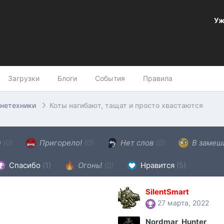
Уж
Загрузки
Блоги
События
Правила
онетехники
Коты нагибают, тащат и просто хвастаются
н
(0)
Пригорело!
(0)
Нет слов
(0)
В замеш
Спасибо
(1)
Огонь!
(0)
Нравится
(5)
SilentSmart
27 марта, 2022
Nordmar_Hunter