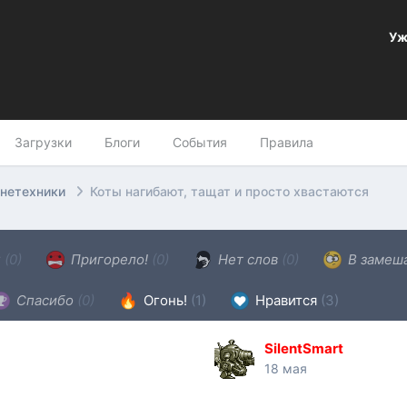
Уж
Загрузки
Блоги
События
Правила
онетехники
Коты нагибают, тащат и просто хвастаются
н
(0)
Пригорело!
(0)
Нет слов
(0)
В замеш
Спасибо
(0)
Огонь!
(1)
Нравится
(3)
SilentSmart
18 мая