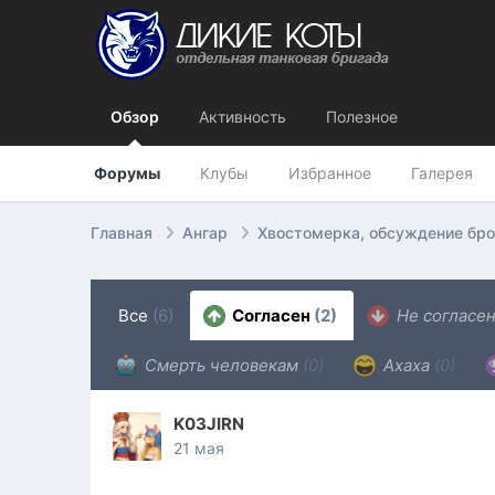
Обзор
Активность
Полезное
Форумы
Клубы
Избранное
Галерея
Главная
Ангар
Хвостомерка, обсуждение бр
Все
(6)
Согласен
(2)
Не согласе
Смерть человекам
(0)
Ахаха
(0)
K03JIRN
21 мая