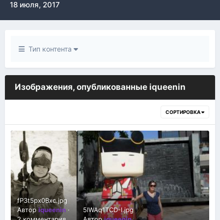
18 июля, 2017
Тип контента
Изображения, опубликованные iqueenin
СОРТИРОВКА
fP3t5px0Bxc.jpg
Автор
iqueenin
·
5lWAq1TCD-I.jpg
2 комментария
Автор
iqueenin