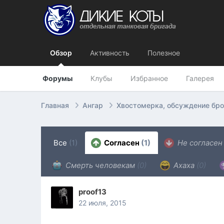
Обзор
Активность
Полезное
Форумы
Клубы
Избранное
Галерея
Главная
Ангар
Хвостомерка, обсуждение бр
Все
(1)
Согласен
(1)
Не согласе
Смерть человекам
(0)
Ахаха
(0)
proof13
22 июля, 2015