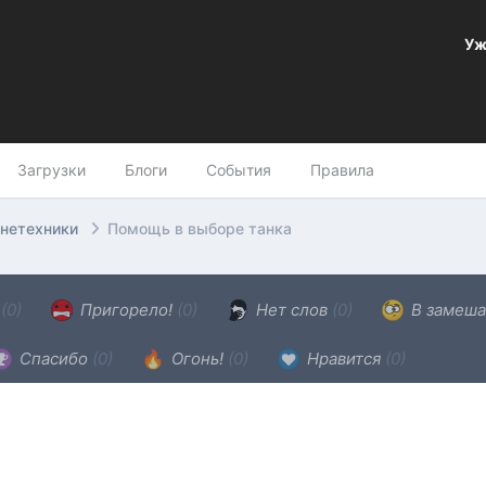
Уж
Загрузки
Блоги
События
Правила
онетехники
Помощь в выборе танка
н
(0)
Пригорело!
(0)
Нет слов
(0)
В замеша
Спасибо
(0)
Огонь!
(0)
Нравится
(0)